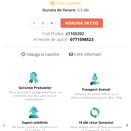
STOC LIMITAT
Durata de livrare:
3-5 zile
ADAUGA IN COS
Cod Produs:
z1165202
Ai nevoie de ajutor?
0771598523
Adauga la Favorite
Cere informatii
Garanția Produselor
Transport Gratuit
Daca un produs ajunge deteriorat, va
Cumpără de minim 400 lei și iti
trimitem altul fara alte costuri
oferim transportul gratuit. Max 10kg
suplimentare.
Suport telefonic
14 zile retur Garantat
Ne puteți contacta oricând la nr.
Aveți dreptul de a returna produsele
0771.59.85.23
in termen de 14 zile.