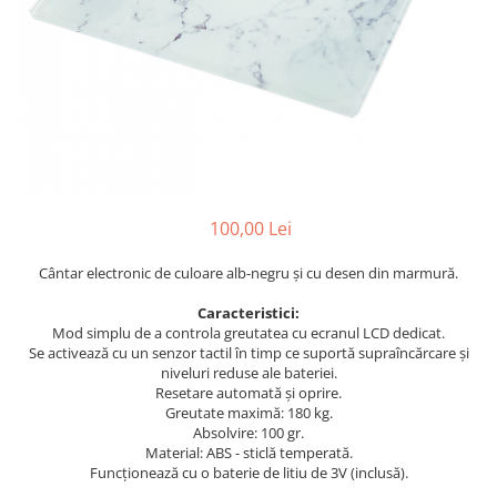
Perne decorative
Recipiente pentru lichide
Textile Bucatarie
Fete de masa
Prosoape si lavete
Perne sezut
100,00 Lei
Cântar electronic de culoare alb-negru și cu desen din marmură.
Caracteristici:
Mod simplu de a controla greutatea cu ecranul LCD dedicat.
Se activează cu un senzor tactil în timp ce suportă supraîncărcare și
niveluri reduse ale bateriei.
Resetare automată și oprire.
Greutate maximă: 180 kg.
Absolvire: 100 gr.
Material: ABS - sticlă temperată.
Funcționează cu o baterie de litiu de 3V (inclusă).