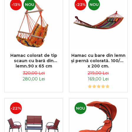
-13%
NOU
-23%
NOU
Hamac colorat de tip
Hamac cu bare din lemn
scaun cu bară din
și pernă colorată. 100/80
lemn.90 x 65 cm
x 200 cm.
320,00 Lei
219,00 Lei
280,00 Lei
169,00 Lei
NOU
-22%