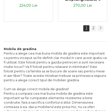
persoane, 48 x 43 x 47
224,00 Lei
270,00 Lei
cm
1
2
Mobila de gradina
Pentru a alege cea mai buna mobila de gradina este important
ca pentru inceput sa fie definit clar modul in care acest spatiu va
fi utilizat. Este folosit pentru a gazdui petreceri si sunt necesare
multe locuri? Va fi folosit pentru relaxare in intimitate? Este
folosit pentru ca familia sa se bucure de soare sau pentru mese
in aer liber? Toate aceste intrebari trebuie sa primeasca raspuns
pentru a alege corect tipul de mobilier gradina.
Cum se alege corect mobila de gradina?
Pentru a cumpara cea mai buna mobila de gradina este
important sa fie cumparate elemente rezistente si bine
construite, fara a sacrifica confortul si stilul. Dimensiunea
conteaza si ea: daca mobilierul este prea mic, nu va oferi