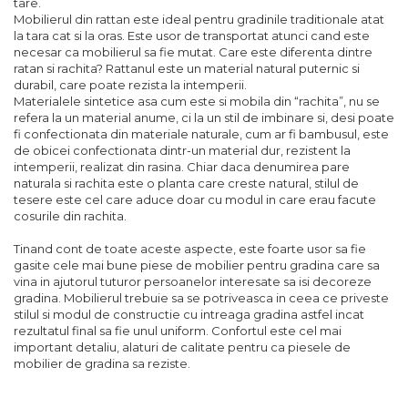
tare.
Mobilierul din rattan este ideal pentru gradinile traditionale atat
la tara cat si la oras. Este usor de transportat atunci cand este
necesar ca mobilierul sa fie mutat. Care este diferenta dintre
ratan si rachita? Rattanul este un material natural puternic si
durabil, care poate rezista la intemperii.
Materialele sintetice asa cum este si mobila din “rachita”, nu se
refera la un material anume, ci la un stil de imbinare si, desi poate
fi confectionata din materiale naturale, cum ar fi bambusul, este
de obicei confectionata dintr-un material dur, rezistent la
intemperii, realizat din rasina. Chiar daca denumirea pare
naturala si rachita este o planta care creste natural, stilul de
tesere este cel care aduce doar cu modul in care erau facute
cosurile din rachita.
Tinand cont de toate aceste aspecte, este foarte usor sa fie
gasite cele mai bune piese de mobilier pentru gradina care sa
vina in ajutorul tuturor persoanelor interesate sa isi decoreze
gradina. Mobilierul trebuie sa se potriveasca in ceea ce priveste
stilul si modul de constructie cu intreaga gradina astfel incat
rezultatul final sa fie unul uniform. Confortul este cel mai
important detaliu, alaturi de calitate pentru ca piesele de
mobilier de gradina sa reziste.