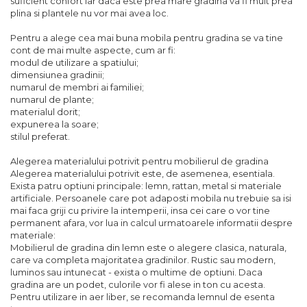
suficient confort iar daca este prea mare gradina va fi mult prea
plina si plantele nu vor mai avea loc.
Pentru a alege cea mai buna mobila pentru gradina se va tine
cont de mai multe aspecte, cum ar fi:
modul de utilizare a spatiului;
dimensiunea gradinii;
numarul de membri ai familiei;
numarul de plante;
materialul dorit;
expunerea la soare;
stilul preferat.
Alegerea materialului potrivit pentru mobilierul de gradina
Alegerea materialului potrivit este, de asemenea, esentiala.
Exista patru optiuni principale: lemn, rattan, metal si materiale
artificiale. Persoanele care pot adaposti mobila nu trebuie sa isi
mai faca griji cu privire la intemperii, insa cei care o vor tine
permanent afara, vor lua in calcul urmatoarele informatii despre
materiale:
Mobilierul de gradina din lemn este o alegere clasica, naturala,
care va completa majoritatea gradinilor. Rustic sau modern,
luminos sau intunecat - exista o multime de optiuni. Daca
gradina are un podet, culorile vor fi alese in ton cu acesta.
Pentru utilizare in aer liber, se recomanda lemnul de esenta