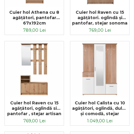
Cuier hol Athena cu 8
Cuier hol Raven cu 15
agățători, pantofar
agățători. oglindă și
67x192cm
pantofar, stejar sonoma
100x192cm
789,00 Lei
769,00 Lei
Cuier hol Raven cu 15
Cuier hol Calista cu 10
agățători, oglindă si
agățători, oglindă, dulap
pantofar , stejar artisan
și comodă, stejar
100x192cm
sonoma + alb cu 3 uși
769,00 Lei
1.049,00 Lei
,134x200cm