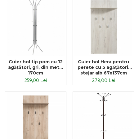
Cuier hol tip pom cu 12
Cuier hol Hera pentru
agățători, gri, din metal
perete cu 5 agățători,
170cm
stejar alb 67x137cm
259,00 Lei
279,00 Lei