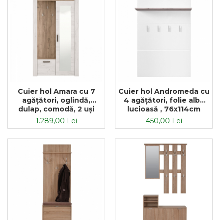
Cuier hol Amara cu 7
Cuier hol Andromeda cu
agățători, oglindă,
4 agățători, folie albă
dulap, comodă, 2 uși
lucioasă , 76x114cm
114x195cm
1.289,00 Lei
450,00 Lei