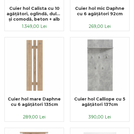
Textile Bucatarie
Cuier hol Calista cu 10
Cuier hol mic Daphne
agățători, oglindă, dulap
cu 6 agățători 92cm
Fete de masa
și comodă, beton + alb
Prosoape si lavete
cu 3 uși ,134x200cm
1.349,00 Lei
269,00 Lei
Perne sezut
Cuier hol mare Daphne
Cuier hol Calliope cu 5
cu 6 agățători 135cm
agățători 137cm
289,00 Lei
390,00 Lei