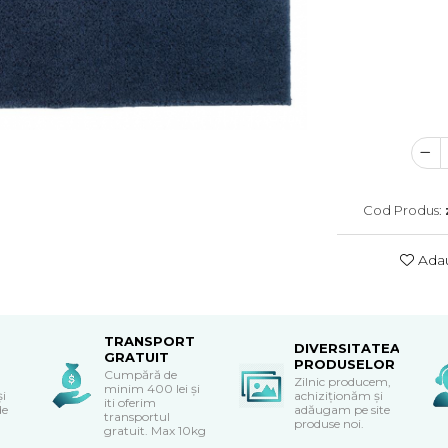
Cod Produs:
Adau
TRANSPORT
DIVERSITATEA
GRATUIT
PRODUSELOR
Cumpără de
Zilnic producem,
minim 400 lei și
și
achiziționăm și
iti oferim
de
adăugam pe site
transportul
produse noi.
gratuit. Max 10kg