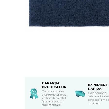
Textile Bucatarie
Fete de masa
Prosoape si lavete
Perne sezut
GARANȚIA
EXPEDIERE
PRODUSELOR
RAPIDĂ
Daca un produs
Colaborăm cu
ajunge deteriorat,
cele mai bune 
va trimitem altul
serioase firme 
fara alte costuri
curierat.
suplimentare.