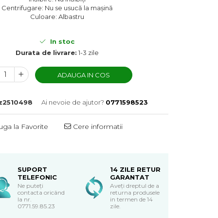
Centrifugare: Nu se usucă la mașină
Culoare: Albastru
In stoc
Durata de livrare:
1-3 zile
ADAUGA IN COS
z2510498
Ai nevoie de ajutor?
0771598523
ga la Favorite
Cere informatii
SUPORT
14 ZILE RETUR
TELEFONIC
GARANTAT
Ne puteți
Aveți dreptul de a
contacta oricând
returna produsele
la nr.
in termen de 14
0771.59.85.23
zile.