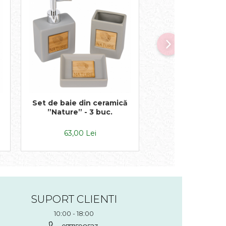
Set de baie din ceramică
Coș de rufe pen
”Nature” - 3 buc.
44x32x5
63,00 Lei
75,00 Lei
SUPORT CLIENTI
10:00 - 18:00