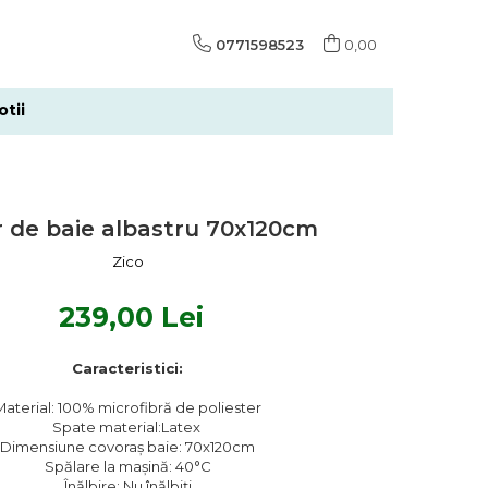
0771598523
0,00
tii
 de baie albastru 70x120cm
Zico
239,00 Lei
Caracteristici:
Material: 100% microfibră de poliester
Spate material:Latex
Dimensiune covoraș baie: 70x120cm
Spălare la mașină: 40°C
Înălbire: Nu înălbiţi