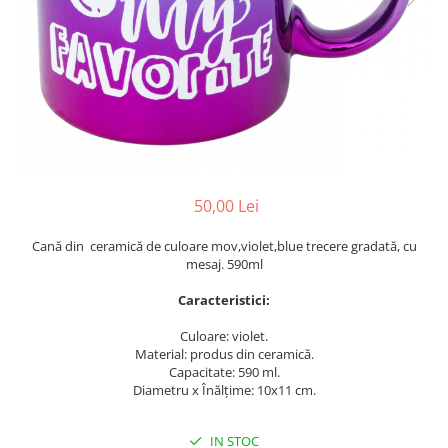
Perne decorative
Recipiente pentru lichide
Textile Bucatarie
Fete de masa
Prosoape si lavete
Perne sezut
50,00 Lei
Cană din ceramică de culoare mov,violet,blue trecere gradată, cu
mesaj. 590ml
Caracteristici:
Culoare: violet.
Material: produs din ceramică.
Capacitate: 590 ml.
Diametru x Înălțime: 10x11 cm.
IN STOC