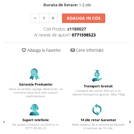
Durata de livrare:
1-2 zile
ADAUGA IN COS
Cod Produs:
z1180027
Ai nevoie de ajutor?
0771598523
Adauga la Favorite
Cere informatii
Garanția Produselor
Transport Gratuit
Daca un produs ajunge deteriorat, va
Cumpără de minim 400 lei și iti
trimitem altul fara alte costuri
oferim transportul gratuit. Max 10kg
suplimentare.
Suport telefonic
14 zile retur Garantat
Ne puteți contacta oricând la nr.
Aveți dreptul de a returna produsele
0771.59.85.23
in termen de 14 zile.