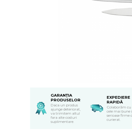
Textile Bucatarie
Fete de masa
Prosoape si lavete
Perne sezut
GARANȚIA
EXPEDIERE
PRODUSELOR
RAPIDĂ
Daca un produs
Colaborăm cu
ajunge deteriorat,
cele mai bune 
va trimitem altul
serioase firme 
fara alte costuri
curierat.
suplimentare.