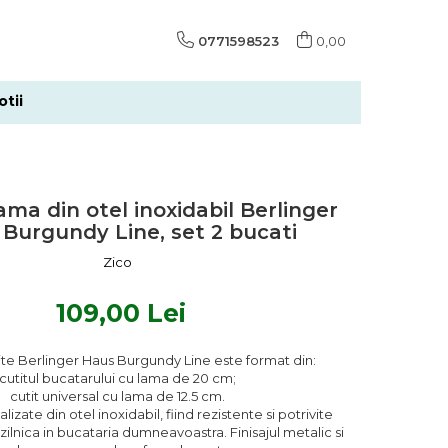
0771598523
0,00
tii
ama din otel inoxidabil Berlinger
 Burgundy Line, set 2 bucati
Zico
109,00 Lei
ite Berlinger Haus Burgundy Line este format din:
cutitul bucatarului cu lama de 20 cm;
cutit universal cu lama de 12.5 cm.
alizate din otel inoxidabil, fiind rezistente si potrivite
 zilnica in bucataria dumneavoastra. Finisajul metalic si