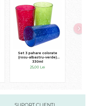
Set 3 pahare colorate
Set 3 pahare din 
(rosu-albastru-verde)
linii negre asim
330ml
450ml
25,00 Lei
34,00 Lei
SUPORT CLIENTI