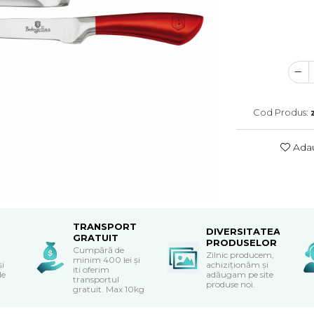
Cod Produs:
Adau
TRANSPORT
DIVERSITATEA
GRATUIT
PRODUSELOR
Cumpără de
Zilnic producem,
minim 400 lei și
și
achiziționăm și
iti oferim
de
adăugam pe site
transportul
produse noi.
gratuit. Max 10kg