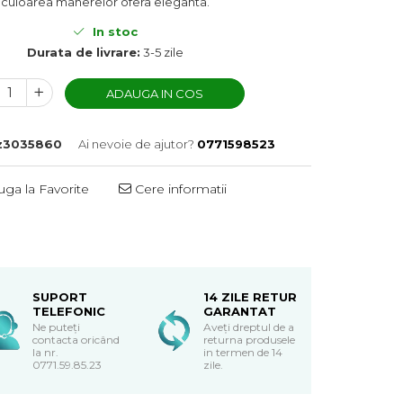
culoarea manerelor ofera eleganta.
In stoc
Durata de livrare:
3-5 zile
ADAUGA IN COS
z3035860
Ai nevoie de ajutor?
0771598523
ga la Favorite
Cere informatii
SUPORT
14 ZILE RETUR
TELEFONIC
GARANTAT
Ne puteți
Aveți dreptul de a
contacta oricând
returna produsele
la nr.
in termen de 14
0771.59.85.23
zile.