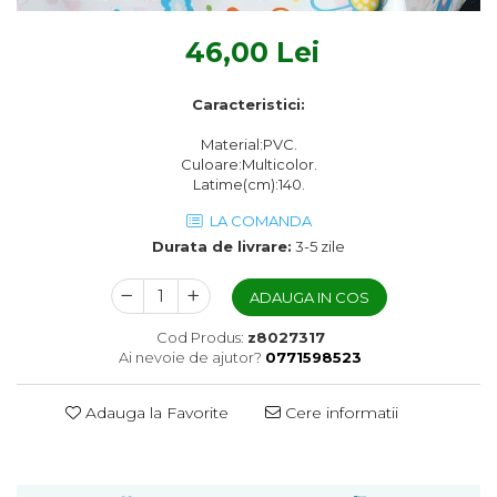
Textile Bucatarie
46,00 Lei
Fete de masa
Prosoape si lavete
Caracteristici:
Perne sezut
Material:PVC.
Culoare:Multicolor.
Latime(cm):140.
LA COMANDA
Durata de livrare:
3-5 zile
ADAUGA IN COS
Cod Produs:
z8027317
Ai nevoie de ajutor?
0771598523
Adauga la Favorite
Cere informatii