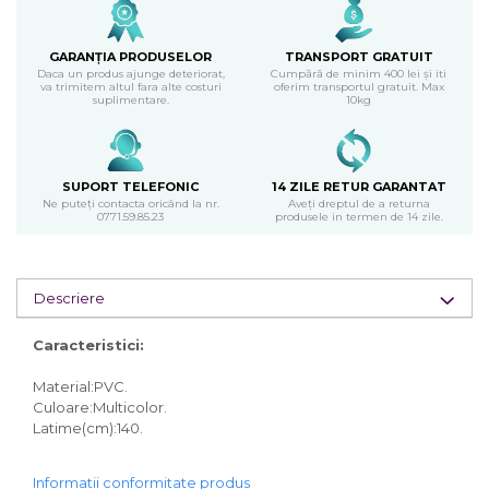
GARANȚIA PRODUSELOR
TRANSPORT GRATUIT
Daca un produs ajunge deteriorat,
Cumpără de minim 400 lei și iti
va trimitem altul fara alte costuri
oferim transportul gratuit. Max
suplimentare.
10kg
SUPORT TELEFONIC
14 ZILE RETUR GARANTAT
Ne puteți contacta oricând la nr.
Aveți dreptul de a returna
0771.59.85.23
produsele in termen de 14 zile.
Descriere
Caracteristici:
Material:PVC.
Culoare:Multicolor.
Latime(cm):140.
Informatii conformitate produs