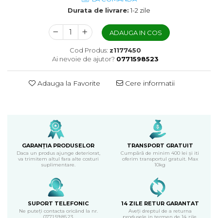
Durata de livrare:
1-2 zile
ADAUGA IN COS
Cod Produs:
z1177450
Ai nevoie de ajutor?
0771598523
Adauga la Favorite
Cere informatii
GARANȚIA PRODUSELOR
TRANSPORT GRATUIT
Daca un produs ajunge deteriorat,
Cumpără de minim 400 lei și iti
va trimitem altul fara alte costuri
oferim transportul gratuit. Max
suplimentare.
10kg
SUPORT TELEFONIC
14 ZILE RETUR GARANTAT
Ne puteți contacta oricând la nr.
Aveți dreptul de a returna
0771.59.85.23
produsele in termen de 14 zile.