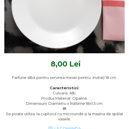
Textile Bucatarie
Fete de masa
Prosoape si lavete
Perne sezut
8,00 Lei
Farfurie albă pentru servirea mesei pentru invitați.18 cm.
Caracteristici:
Culoare: Alb.
Produs Material :Opalină.
Dimensiuni: Diametru x Înălțime 18x1,5 cm.
!!!
Se poate utiliza la cuptorul cu microunde și la mașina de spălat
vasele.
LA COMANDA