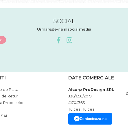
SOCIAL
Urmareste-ne in social media
NTI
DATE COMERCIALE
 de Plata
Alcorp ProDesign SRL
©
a de Retur
J36/650/2019
ia Produselor
41704763
Tulcea, Tulcea
 SAL
Contacteaza-ne