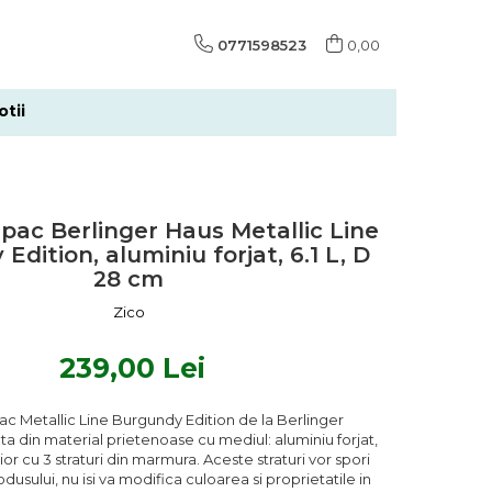
0771598523
0,00
tii
pac Berlinger Haus Metallic Line
dition, aluminiu forjat, 6.1 L, D
28 cm
Zico
239,00 Lei
c Metallic Line Burgundy Edition de la Berlinger
ta din material prietenoase cu mediul: aluminiu forjat,
ior cu 3 straturi din marmura. Aceste straturi vor spori
dusului, nu isi va modifica culoarea si proprietatile in