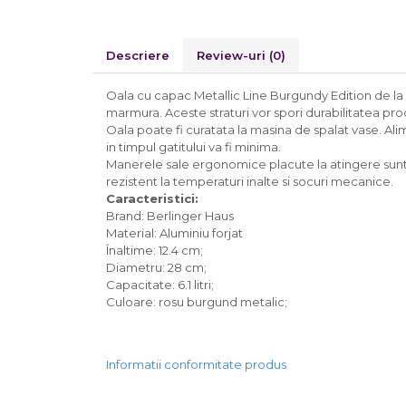
Descriere
Review-uri
(0)
Oala cu capac Metallic Line Burgundy Edition de la Be
marmura. Aceste straturi vor spori durabilitatea produ
Oala poate fi curatata la masina de spalat vase. Alime
in timpul gatitului va fi minima.
Manerele sale ergonomice placute la atingere sunt rea
rezistent la temperaturi inalte si socuri mecanice.
Caracteristici:
Brand: Berlinger Haus
Material: Aluminiu forjat
Înaltime: 12.4 cm;
Diametru: 28 cm;
Capacitate: 6.1 litri;
Culoare: rosu burgund metalic;
Informatii conformitate produs