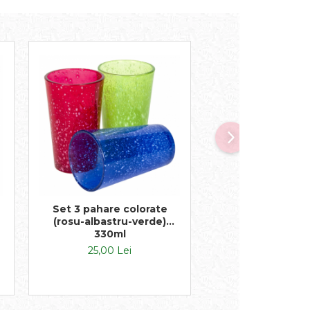
Set 3 pahare colorate
Set 3 pahare din 
(rosu-albastru-verde)
linii negre asim
330ml
450ml
25,00 Lei
34,00 Lei