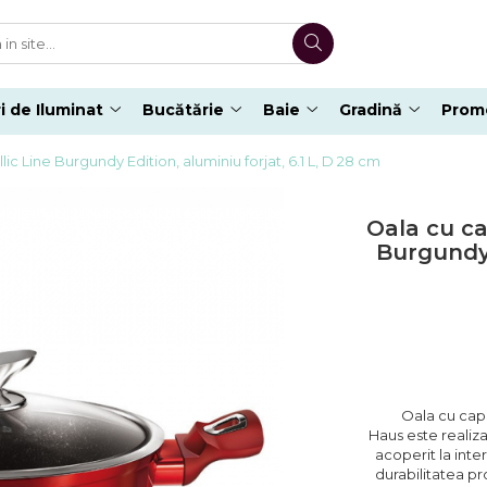
i de Iluminat
Bucătărie
Baie
Gradină
Promo
c Line Burgundy Edition, aluminiu forjat, 6.1 L, D 28 cm
Oala cu ca
Burgundy E
Oala cu capa
Haus este realiza
acoperit la inter
durabilitatea pro