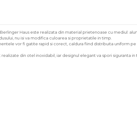
rlinger Haus este realizata din material prietenoase cu mediul: aluminiu
sului, nu isi va modifica culoarea si proprietatile in timp.
ntele vor fi gatite rapid si corect, caldura fiind distribuita uniform pe 
lizate din otel inoxidabil, iar designul elegant va spori siguranta in t