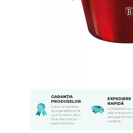
Textile Bucatarie
Fete de masa
Prosoape si lavete
Perne sezut
GARANȚIA
EXPEDIERE
PRODUSELOR
RAPIDĂ
Daca un produs
Colaborăm cu
ajunge deteriorat,
cele mai bune 
va trimitem altul
serioase firme 
fara alte costuri
curierat.
suplimentare.