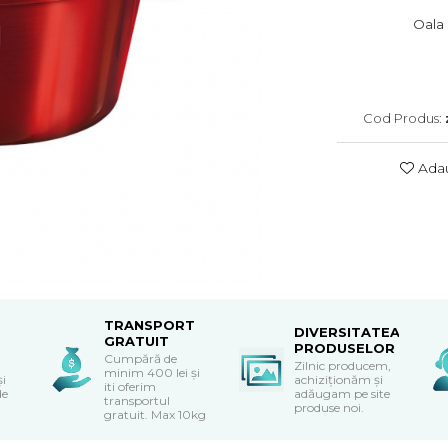
Oala 
Cod Produs:
Adau
TRANSPORT
DIVERSITATEA
GRATUIT
PRODUSELOR
Cumpără de
Zilnic producem,
minim 400 lei și
și
achiziționăm și
iti oferim
de
adăugam pe site
transportul
produse noi.
gratuit. Max 10kg