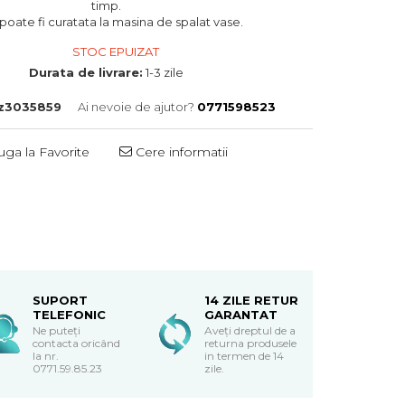
timp.
poate fi curatata la masina de spalat vase.
STOC EPUIZAT
Durata de livrare:
1-3 zile
z3035859
Ai nevoie de ajutor?
0771598523
ga la Favorite
Cere informatii
SUPORT
14 ZILE RETUR
TELEFONIC
GARANTAT
Ne puteți
Aveți dreptul de a
contacta oricând
returna produsele
la nr.
in termen de 14
0771.59.85.23
zile.