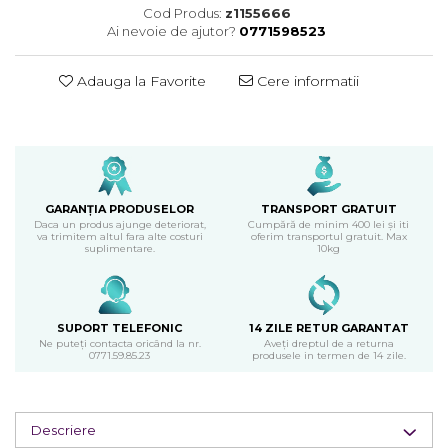
Cod Produs:
z1155666
Ai nevoie de ajutor?
0771598523
Adauga la Favorite
Cere informatii
GARANȚIA PRODUSELOR
TRANSPORT GRATUIT
Daca un produs ajunge deteriorat,
Cumpără de minim 400 lei și iti
va trimitem altul fara alte costuri
oferim transportul gratuit. Max
suplimentare.
10kg
SUPORT TELEFONIC
14 ZILE RETUR GARANTAT
Ne puteți contacta oricând la nr.
Aveți dreptul de a returna
0771.59.85.23
produsele in termen de 14 zile.
Descriere