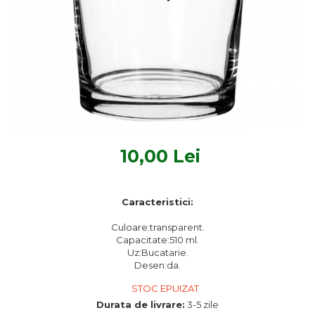
Textile Bucatarie
Fete de masa
Prosoape si lavete
Perne sezut
10,00 Lei
Caracteristici:
Culoare:transparent.
Capacitate:510 ml.
Uz:Bucatarie.
Desen:da.
STOC EPUIZAT
Durata de livrare:
3-5 zile