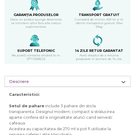
GARANȚIA PRODUSELOR
TRANSPORT GRATUIT
Daca un produs ajunge deteriorat,
Cumpără de minim 400 lei și iti
va trimitem altul fara alte costuri
oferim transportul gratuit. Max
suplimentare.
10kg
SUPORT TELEFONIC
14 ZILE RETUR GARANTAT
Ne puteți contacta oricând la nr.
Aveți dreptul de a returna
0771.59.85.23
produsele in termen de 14 zile.
Descriere
Caracteristici:
Setul de pahare
include 3 pahare din sticla
transparenta. Designul modern, compact si stralucirea
aparte confera stil si originalitate atunci cand servesti
cafeaua.
Acestea au capacitatea de 270 ml si pot fi utilizate la
servirea cafelei Latte Macchiato.