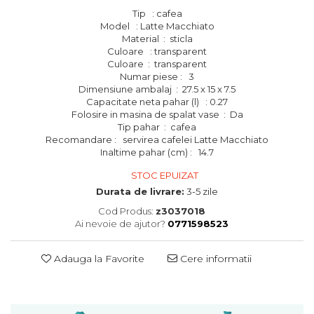
Tip : cafea
Model : Latte Macchiato
Material : sticla
Culoare : transparent
Culoare : transparent
Numar piese : 3
Dimensiune ambalaj : 27.5 x 15 x 7.5
Capacitate neta pahar (l) : 0.27
Folosire in masina de spalat vase : Da
Tip pahar : cafea
Recomandare : servirea cafelei Latte Macchiato
Inaltime pahar (cm) : 14.7
STOC EPUIZAT
Durata de livrare:
3-5 zile
Cod Produs:
z3037018
Ai nevoie de ajutor?
0771598523
Adauga la Favorite
Cere informatii