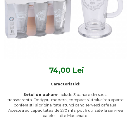
Textile Bucatarie
Fete de masa
Prosoape si lavete
Perne sezut
74,00 Lei
Caracteristici:
Setul de pahare
include 3 pahare din sticla
transparenta. Designul modern, compact si stralucirea aparte
confera stil si originalitate atunci cand servesti cafeaua.
Acestea au capacitatea de 270 ml si pot fi utilizate la servirea
cafelei Latte Macchiato.