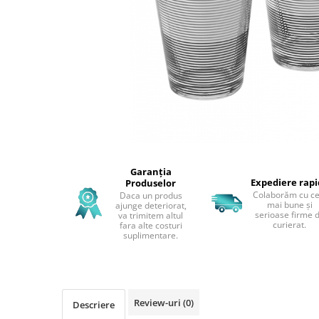
Perne decorative
Recipiente pentru lichide
Textile Bucatarie
Fete de masa
Prosoape si lavete
Perne sezut
Garanția
Expediere rap
Produselor
Colaborăm cu ce
Daca un produs
mai bune și
ajunge deteriorat,
serioase firme 
va trimitem altul
curierat.
fara alte costuri
suplimentare.
Review-uri
(0)
Descriere