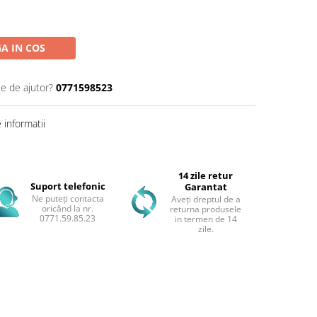
A IN COS
ie de ajutor?
0771598523
informatii
14 zile retur
Suport telefonic
Garantat
Ne puteți contacta
Aveți dreptul de a
oricând la nr.
returna produsele
0771.59.85.23
in termen de 14
zile.