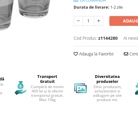
Durata de livrare:
1-2 zile
ADAUG
Cod Produs:
z1144280
Ai nevo
Adauga la Favorite
Cere 
Transport
Diversitatea
idă
Gratuit
produselor
le
Cumpără de minim
Zilnic producem,
400 lei și iti oferim
achiziționăm și
de
transportul gratuit.
adăugam pe site
Max 10kg
produse noi.