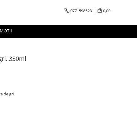
0771598523
0,00
MOTII
gri. 330ml
e de gri.