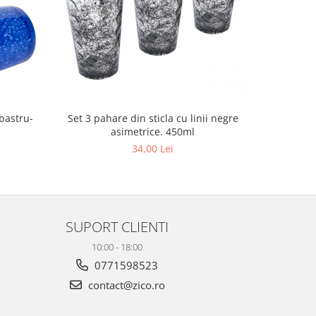
lbastru-
Set 3 pahare din sticla cu linii negre
asimetrice. 450ml
34,00 Lei
SUPORT CLIENTI
10:00 - 18:00
0771598523
contact@zico.ro