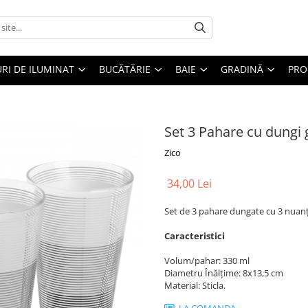
RI DE ILUMINAT
BUCĂTĂRIE
BAIE
GRADINĂ
PRO
Set 3 Pahare cu dungi 
Zico
34,00 Lei
Set de 3 pahare dungate cu 3 nuanț
Caracteristici
Volum/pahar: 330 ml
Diametru Înălțime: 8x13,5 cm
Material: Sticla.
LA COMANDA