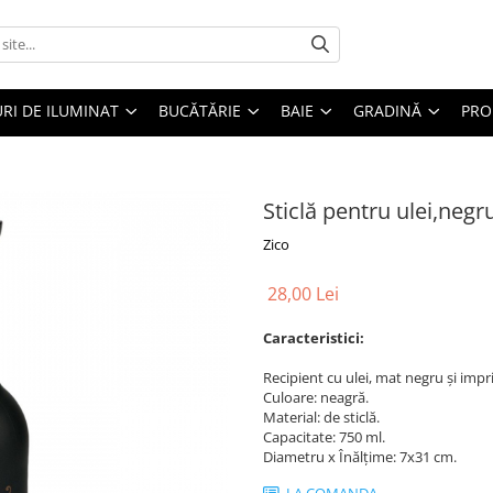
RI DE ILUMINAT
BUCĂTĂRIE
BAIE
GRADINĂ
PRO
Sticlă pentru ulei,neg
Zico
28,00 Lei
Caracteristici:
Recipient cu ulei, mat negru și imp
Culoare: neagră.
Material: de sticlă.
Capacitate: 750 ml.
Diametru x Înălțime: 7x31 cm.
LA COMANDA