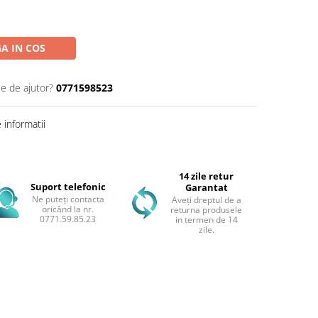
A IN COS
ie de ajutor?
0771598523
informatii
14 zile retur
Suport telefonic
Garantat
Ne puteți contacta
Aveți dreptul de a
oricând la nr.
returna produsele
0771.59.85.23
in termen de 14
zile.