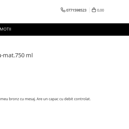
0771598523
0,00
MOTII
ru-mat.750 ml
rimeu bronz cu mesaj. Are un capac cu debit controlat.