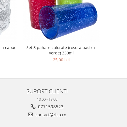
 cu capac
Set 3 pahare colorate (rosu-albastru-
Set 3 pah
verde) 330ml
25,00 Lei
SUPORT CLIENTI
10:00 - 18:00
0771598523
contact@zico.ro