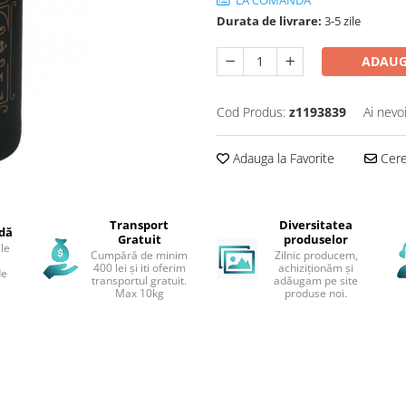
Durata de livrare:
3-5 zile
ADAUG
Cod Produs:
z1193839
Ai nevo
Adauga la Favorite
Cere 
Transport
Diversitatea
idă
Gratuit
produselor
le
Cumpără de minim
Zilnic producem,
400 lei și iti oferim
achiziționăm și
de
transportul gratuit.
adăugam pe site
Max 10kg
produse noi.