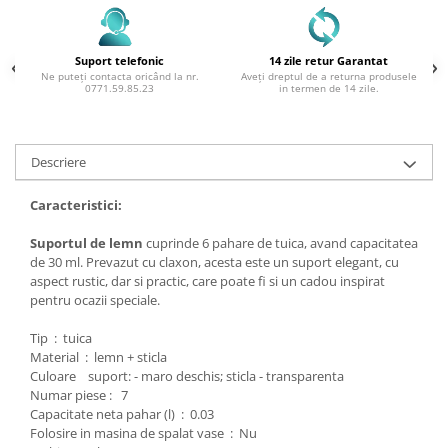
Suport telefonic
14 zile retur Garantat
Ne puteți contacta oricând la nr.
Aveți dreptul de a returna produsele
0771.59.85.23
in termen de 14 zile.
Descriere
Caracteristici:
Suportul de lemn
cuprinde 6 pahare de tuica, avand capacitatea
de 30 ml. Prevazut cu claxon, acesta este un suport elegant, cu
aspect rustic, dar si practic, care poate fi si un cadou inspirat
pentru ocazii speciale.
Tip : tuica
Material : lemn + sticla
Culoare suport: - maro deschis; sticla - transparenta
Numar piese : 7
Capacitate neta pahar (l) : 0.03
Folosire in masina de spalat vase : Nu