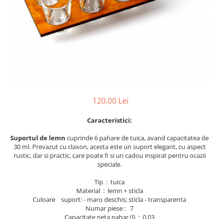
Perne decorative
Recipiente pentru lichide
Textile Bucatarie
Fete de masa
Prosoape si lavete
Perne sezut
120,00 Lei
Caracteristici:
Suportul de lemn
cuprinde 6 pahare de tuica, avand capacitatea de
30 ml. Prevazut cu claxon, acesta este un suport elegant, cu aspect
rustic, dar si practic, care poate fi si un cadou inspirat pentru ocazii
speciale.
Tip : tuica
Material : lemn + sticla
Culoare suport: - maro deschis; sticla - transparenta
Numar piese : 7
Capacitate neta pahar (l) : 0.03