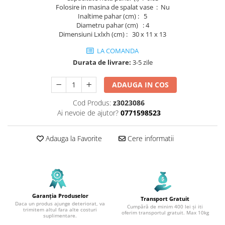
Folosire in masina de spalat vase : Nu
Inaltime pahar (cm) : 5
Diametru pahar (cm) : 4
Dimensiuni Lxlxh (cm) : 30 x 11 x 13
LA COMANDA
Durata de livrare:
3-5 zile
ADAUGA IN COS
Cod Produs:
z3023086
Ai nevoie de ajutor?
0771598523
Adauga la Favorite
Cere informatii
Garanția Produselor
Transport Gratuit
Daca un produs ajunge deteriorat, va
Cumpără de minim 400 lei și iti
trimitem altul fara alte costuri
oferim transportul gratuit. Max 10kg
suplimentare.