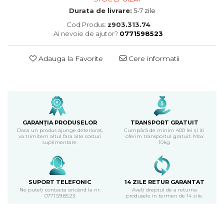
Durata de livrare:
5-7 zile
Cod Produs:
z903.313.74
Ai nevoie de ajutor?
0771598523
Adauga la Favorite
Cere informatii
GARANȚIA PRODUSELOR
TRANSPORT GRATUIT
Daca un produs ajunge deteriorat,
Cumpără de minim 400 lei și iti
va trimitem altul fara alte costuri
oferim transportul gratuit. Max
suplimentare.
10kg
SUPORT TELEFONIC
14 ZILE RETUR GARANTAT
Ne puteți contacta oricând la nr.
Aveți dreptul de a returna
0771.59.85.23
produsele in termen de 14 zile.