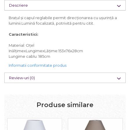
Descriere
Braţul şi capul reglabile permit direcţionarea cu uşurinţă a
luminii.Lumină focalizată, potrivită pentru citit.
Caracteristici:
Material: Oțel
InălțimexLungimexLățime:153x76x28cm
Lungime cablu: 185cm
Informatii conformitate produs
Review-uri
(0)
Produse similare