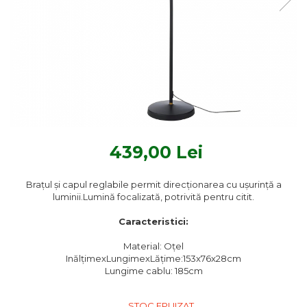
Textile Bucatarie
Fete de masa
Prosoape si lavete
Perne sezut
439,00 Lei
Braţul şi capul reglabile permit direcţionarea cu uşurinţă a
luminii.Lumină focalizată, potrivită pentru citit.
Caracteristici:
Material: Oțel
InălțimexLungimexLățime:153x76x28cm
Lungime cablu: 185cm
STOC EPUIZAT