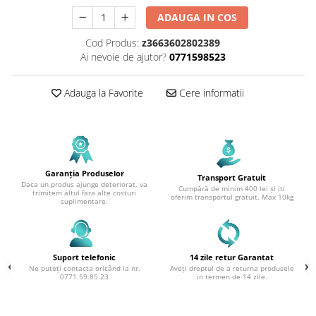
ADAUGA IN COS
Cod Produs:
z3663602802389
Ai nevoie de ajutor?
0771598523
Adauga la Favorite
Cere informatii
Garanția Produselor
Transport Gratuit
Daca un produs ajunge deteriorat, va
Cumpără de minim 400 lei și iti
trimitem altul fara alte costuri
oferim transportul gratuit. Max 10kg
suplimentare.
Suport telefonic
14 zile retur Garantat
Ne puteți contacta oricând la nr.
Aveți dreptul de a returna produsele
0771.59.85.23
in termen de 14 zile.