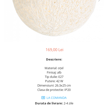
Perne decorative
Recipiente pentru lichide
Textile Bucatarie
Fete de masa
Prosoape si lavete
Perne sezut
169,00 Lei
Descriere:
Material: oţel
Finisaj: alb
Tip dulie: E27
Putere: 42 W
Dimensiuni: 26.3x25 cm
Clasa de protectie: IP20
LA COMANDA
Durata de livrare:
2-4 zile