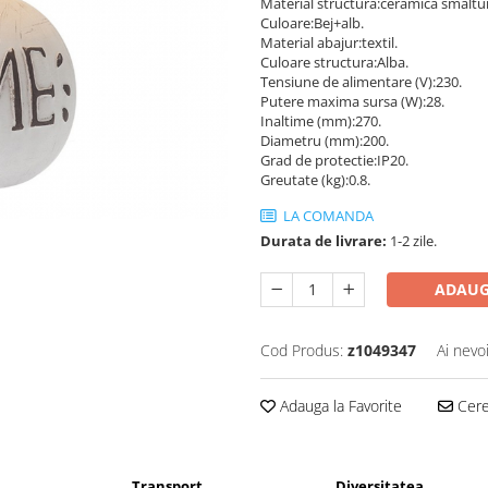
Material structura:ceramica smaltui
Culoare:Bej+alb.
Material abajur:textil.
Culoare structura:Alba.
Tensiune de alimentare (V):230.
Putere maxima sursa (W):28.
Inaltime (mm):270.
Diametru (mm):200.
Grad de protectie:IP20.
Greutate (kg):0.8.
LA COMANDA
Durata de livrare:
1-2 zile.
ADAUG
Cod Produs:
z1049347
Ai nevo
Adauga la Favorite
Cere 
Transport
Diversitatea