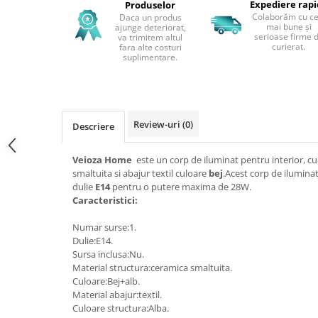
Expediere rap
Produselor
Colaborăm cu ce
Daca un produs
mai bune și
ajunge deteriorat,
serioase firme 
va trimitem altul
curierat.
fara alte costuri
suplimentare.
Review-uri
(0)
Descriere
Veioza Home
este un corp de iluminat pentru interior, cu
smaltuita si abajur textil culoare
bej
.Acest corp de iluminat
dulie
E14
pentru o putere maxima de 28W.
Caracteristici:
Numar surse:1.
Dulie:E14.
Sursa inclusa:Nu.
Material structura:ceramica smaltuita.
Culoare:Bej+alb.
Material abajur:textil.
Culoare structura:Alba.