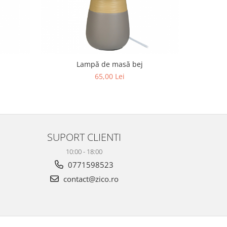
Lampă de masă bej
Lampă de
65,00 Lei
SUPORT CLIENTI
10:00 - 18:00
0771598523
contact@zico.ro