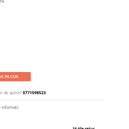
ta.
A IN COS
ie de ajutor?
0771598523
informatii
14 zile retur