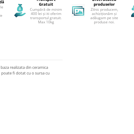
idă
Gratuit
produselor
le
Cumpără de minim
Zilnic producem,
400 lei și iti oferim
achiziționăm și
de
transportul gratuit.
adăugam pe site
Max 10kg
produse noi.
 baza realizata din ceramica
 poate fi dotat cu o sursa cu