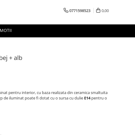
0771598523
0,00
MOTII
bej + alb
inat pentru interior, cu baza realizata din ceramica smaltuita
rp de iluminat poate fi dotat cu o sursa cu dulie
E14
pentru o