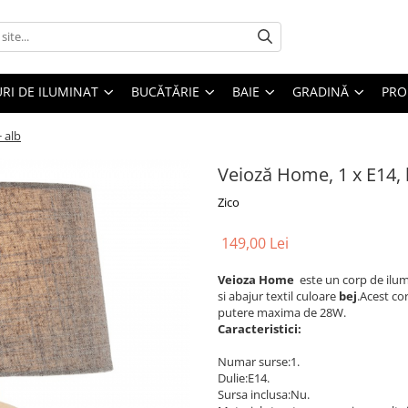
RI DE ILUMINAT
BUCĂTĂRIE
BAIE
GRADINĂ
PRO
 alb
Veioză Home, 1 x E14, 
Zico
149,00 Lei
Veioza Home
este un corp de ilum
si abajur textil culoare
bej
.Acest co
putere maxima de 28W.
Caracteristici:
Numar surse:1.
Dulie:E14.
Sursa inclusa:Nu.