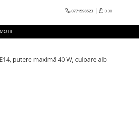
0771598523
0,00
MOTII
u E14, putere maximă 40 W, culoare alb