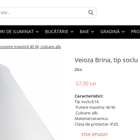
RI DE ILUMINAT
BUCĂTĂRIE
BAIE
GRADINĂ
PRO
4, putere maximă 40 W, culoare alb
Veioza Brina, tip socl
Zico
67,00 Lei
Caracteristici:
Tip soclu:E14.
Putere maxima: 40 W.
Culoare: alb.
Material:ceramica.
Clasa de protectie: IP20.
STOC EPUIZAT