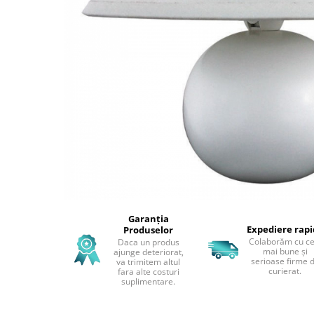
Perne decorative
Recipiente pentru lichide
Textile Bucatarie
Fete de masa
Prosoape si lavete
Perne sezut
Garanția
Expediere rap
Produselor
Colaborăm cu ce
Daca un produs
mai bune și
ajunge deteriorat,
serioase firme 
va trimitem altul
curierat.
fara alte costuri
suplimentare.