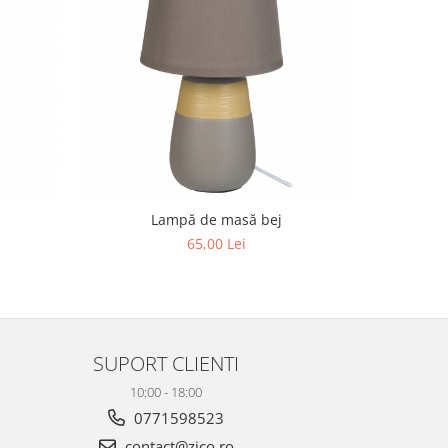
Lampă de masă bej
Lampă de
65,00 Lei
SUPORT CLIENTI
10:00 - 18:00
0771598523
contact@zico.ro