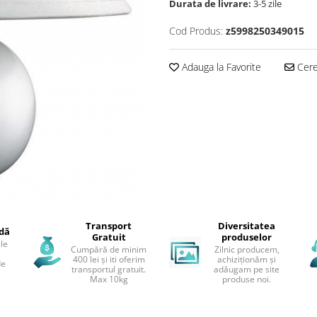
Durata de livrare:
3-5 zile
Cod Produs:
z5998250349015
Adauga la Favorite
Cere 
Transport
Diversitatea
idă
Gratuit
produselor
le
Cumpără de minim
Zilnic producem,
400 lei și iti oferim
achiziționăm și
de
transportul gratuit.
adăugam pe site
Max 10kg
produse noi.