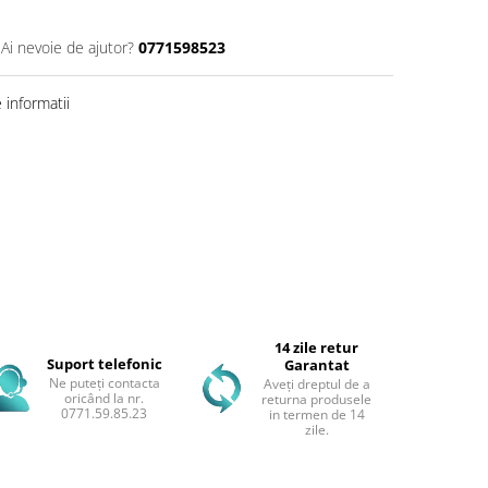
Ai nevoie de ajutor?
0771598523
informatii
14 zile retur
Suport telefonic
Garantat
Ne puteți contacta
Aveți dreptul de a
oricând la nr.
returna produsele
0771.59.85.23
in termen de 14
zile.