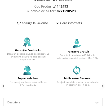
Cod Produs:
z1142493
Ai nevoie de ajutor?
0771598523
Adauga la Favorite
Cere informatii
Garanția Produselor
Transport Gratuit
Daca un produs ajunge deteriorat, va
Cumpără de minim 400 lei și iti
trimitem altul fara alte costuri
oferim transportul gratuit. Max 10kg
suplimentare.
Suport telefonic
14 zile retur Garantat
Ne puteți contacta oricând la nr.
Aveți dreptul de a returna produsele
0771.59.85.23
in termen de 14 zile.
Descriere