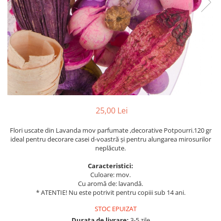
Perne decorative
Recipiente pentru lichide
Textile Bucatarie
Fete de masa
Prosoape si lavete
Perne sezut
25,00 Lei
Flori uscate din Lavanda mov parfumate ,decorative Potpourri.120 gr
ideal pentru decorare casei d-voastră și pentru alungarea mirosurilor
neplăcute.
Caracteristici:
Culoare: mov.
Cu aromă de: lavandă.
* ATENTIE! Nu este potrivit pentru copiii sub 14 ani.
STOC EPUIZAT
Durata de livrare:
3-5 zile