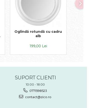
Oglindă rotundă cu cadru
Lumânare parfu
alb
suport metalic 
albă
199,00 Lei
30,00 Lei
SUPORT CLIENTI
10:00 - 18:00
0771598523
contact@zico.ro