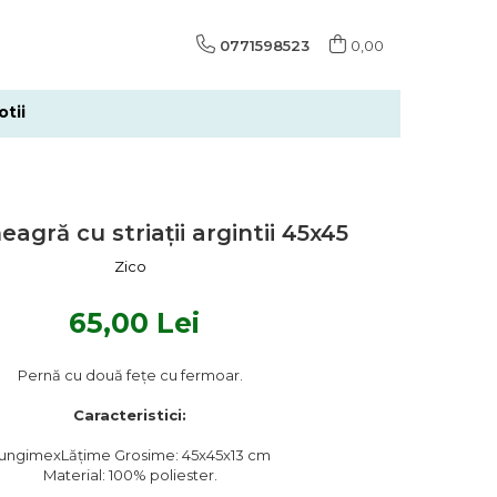
0771598523
0,00
tii
eagră cu striații argintii 45x45
Zico
65,00 Lei
Pernă cu două fețe cu fermoar.
Caracteristici:
ungimexLățime Grosime: 45x45x13 cm
Material: 100% poliester.