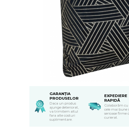
Textile Bucatarie
Fete de masa
Prosoape si lavete
Perne sezut
GARANȚIA
EXPEDIERE
PRODUSELOR
RAPIDĂ
Daca un produs
Colaborăm cu
ajunge deteriorat,
cele mai bune 
va trimitem altul
serioase firme 
fara alte costuri
curierat.
suplimentare.