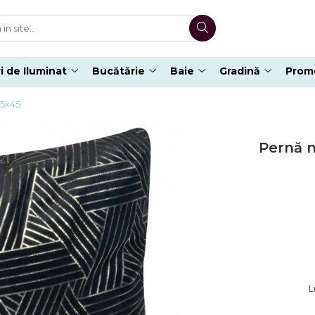
i de Iluminat
Bucătărie
Baie
Gradină
Promo
45x45
Pernă n
L