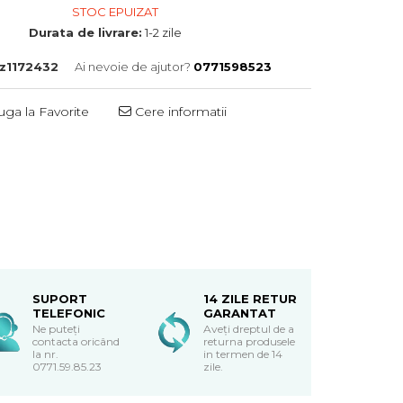
STOC EPUIZAT
Durata de livrare:
1-2 zile
z1172432
Ai nevoie de ajutor?
0771598523
ga la Favorite
Cere informatii
SUPORT
14 ZILE RETUR
TELEFONIC
GARANTAT
Ne puteți
Aveți dreptul de a
contacta oricând
returna produsele
la nr.
in termen de 14
0771.59.85.23
zile.