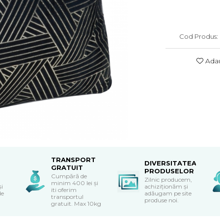
Cod Produs:
Adau
TRANSPORT
DIVERSITATEA
GRATUIT
PRODUSELOR
Cumpără de
Zilnic producem,
minim 400 lei și
și
achiziționăm și
iti oferim
de
adăugam pe site
transportul
produse noi.
gratuit. Max 10kg