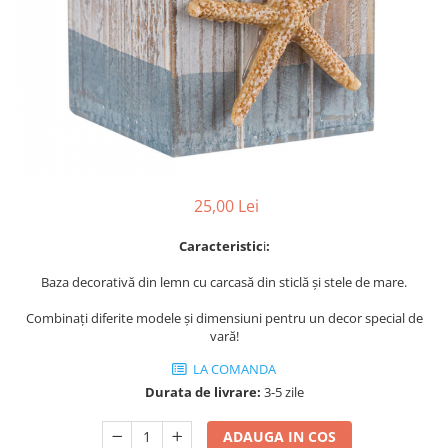
Perne decorative
Recipiente pentru lichide
Textile Bucatarie
Fete de masa
Prosoape si lavete
Perne sezut
25,00 Lei
Caracteristic
i
:
Baza decorativă din lemn cu carcasă din sticlă și stele de mare.
Combinați diferite modele și dimensiuni pentru un decor special de
vară!
LA COMANDA
Durata de livrare:
3-5 zile
ADAUGA IN COS