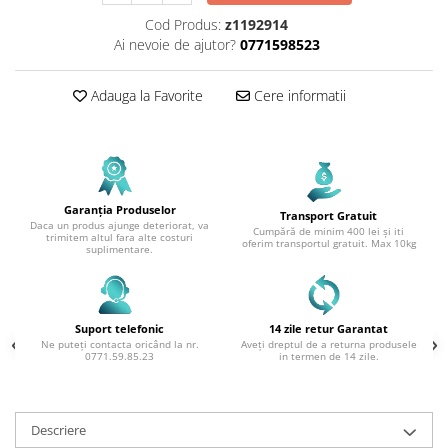
Cod Produs:
z1192914
Ai nevoie de ajutor?
0771598523
Adauga la Favorite
Cere informatii
Garanția Produselor
Transport Gratuit
Daca un produs ajunge deteriorat, va
Cumpără de minim 400 lei și iti
trimitem altul fara alte costuri
oferim transportul gratuit. Max 10kg
suplimentare.
Suport telefonic
14 zile retur Garantat
Ne puteți contacta oricând la nr.
Aveți dreptul de a returna produsele
0771.59.85.23
in termen de 14 zile.
Descriere