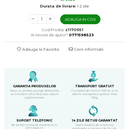
Durata de livrare:
1-2 zile
ADAUGA IN COS
Cod Produs:
z1170951
Ai nevoie de ajutor?
0771598523
Adauga la Favorite
Cere informatii
GARANȚIA PRODUSELOR
TRANSPORT GRATUIT
Daca un produs ajunge deteriorat,
Cumpără de minim 400 lei și iti
va trimitem altul fara alte costuri
oferim transportul gratuit. Max
suplimentare.
10kg
SUPORT TELEFONIC
14 ZILE RETUR GARANTAT
Ne puteți contacta oricând la nr.
Aveți dreptul de a returna
0771.59.85.23
produsele in termen de 14 zile.