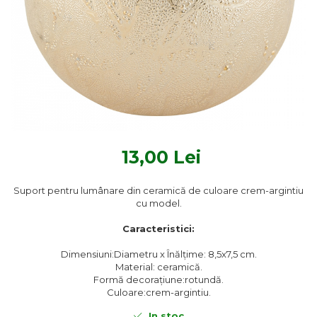
Textile Bucatarie
Fete de masa
Prosoape si lavete
Perne sezut
13,00 Lei
Suport pentru lumânare din ceramică de culoare crem-argintiu
cu model.
Caracteristici:
Dimensiuni:Diametru x Înălțime: 8,5x7,5 cm.
Material: ceramică.
Formă decorațiune:rotundă.
Culoare:crem-argintiu.
In stoc