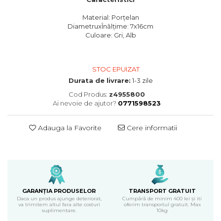
Material: Porțelan
DiametruxÎnălțime: 7x16cm
Culoare: Gri, Alb
STOC EPUIZAT
Durata de livrare:
1-3 zile
Cod Produs:
z4955800
Ai nevoie de ajutor?
0771598523
Adauga la Favorite
Cere informatii
GARANȚIA PRODUSELOR
TRANSPORT GRATUIT
Daca un produs ajunge deteriorat,
Cumpără de minim 400 lei și iti
va trimitem altul fara alte costuri
oferim transportul gratuit. Max
suplimentare.
10kg