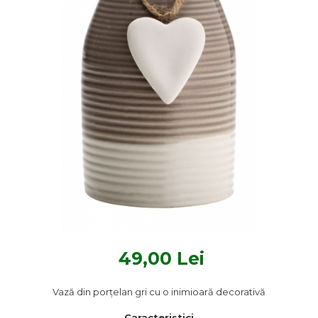
Textile Bucatarie
Fete de masa
Prosoape si lavete
Perne sezut
49,00 Lei
Vază din porțelan gri cu o inimioară decorativă
Caracteristici