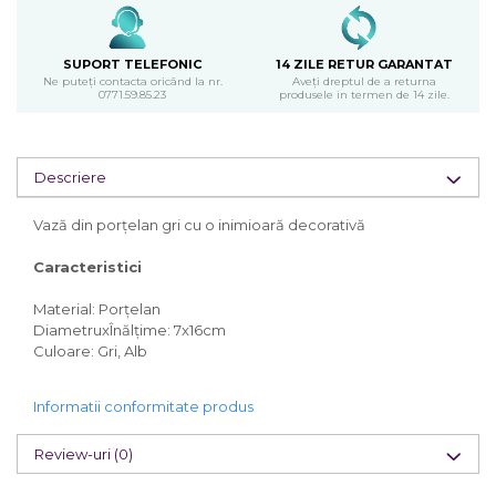
SUPORT TELEFONIC
14 ZILE RETUR GARANTAT
Ne puteți contacta oricând la nr.
Aveți dreptul de a returna
0771.59.85.23
produsele in termen de 14 zile.
Descriere
Vază din porțelan gri cu o inimioară decorativă
Caracteristici
Material: Porțelan
DiametruxÎnălțime: 7x16cm
Culoare: Gri, Alb
Informatii conformitate produs
Review-uri
(0)