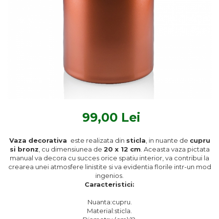
Textile Bucatarie
Fete de masa
Prosoape si lavete
Perne sezut
99,00 Lei
Vaza decorativa
este realizata din
sticla
, in nuante de
cupru
si bronz
, cu dimensiunea de
20 x 12 cm
. Aceasta vaza pictata
manual va decora cu succes orice spatiu interior, va contribui la
crearea unei atmosfere linistite si va evidentia florile intr-un mod
ingenios.
Caracteristici:
Nuanta:cupru.
Material:sticla.