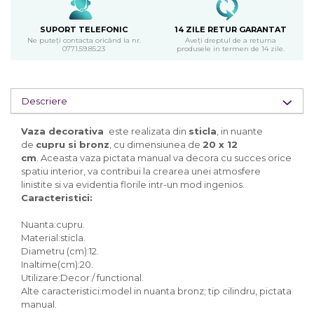
SUPORT TELEFONIC
14 ZILE RETUR GARANTAT
Ne puteți contacta oricând la nr.
Aveți dreptul de a returna
0771.59.85.23
produsele in termen de 14 zile.
Descriere
Vaza decorativa
este realizata din
sticla
, in nuante
de
cupru si bronz
, cu dimensiunea de
20 x 12
cm
. Aceasta vaza pictata manual va decora cu succes orice
spatiu interior, va contribui la crearea unei atmosfere
linistite si va evidentia florile intr-un mod ingenios.
Caracteristici:
Nuanta:cupru.
Material:sticla.
Diametru (cm):12.
Inaltime(cm):20.
Utilizare:Decor / functional.
Alte caracteristici:model in nuanta bronz; tip cilindru, pictata
manual.