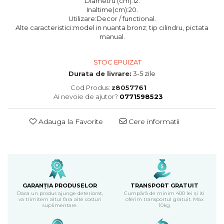
Diametru (cm):12.
Inaltime(cm):20.
Utilizare:Decor / functional.
Alte caracteristici:model in nuanta bronz; tip cilindru, pictata
manual.
STOC EPUIZAT
Durata de livrare:
3-5 zile
Cod Produs:
z8057761
Ai nevoie de ajutor?
0771598523
Adauga la Favorite
Cere informatii
GARANȚIA PRODUSELOR
TRANSPORT GRATUIT
Daca un produs ajunge deteriorat,
Cumpără de minim 400 lei și iti
va trimitem altul fara alte costuri
oferim transportul gratuit. Max
suplimentare.
10kg