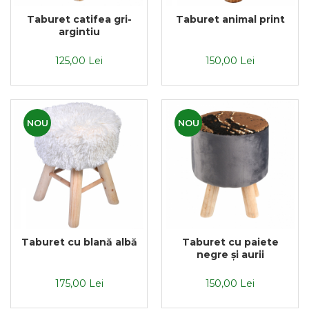
Textile Bucatarie
Taburet catifea gri-
Taburet animal print
argintiu
Fete de masa
Prosoape si lavete
125,00 Lei
150,00 Lei
Perne sezut
NOU
NOU
Taburet cu blană albă
Taburet cu paiete
negre și aurii
175,00 Lei
150,00 Lei