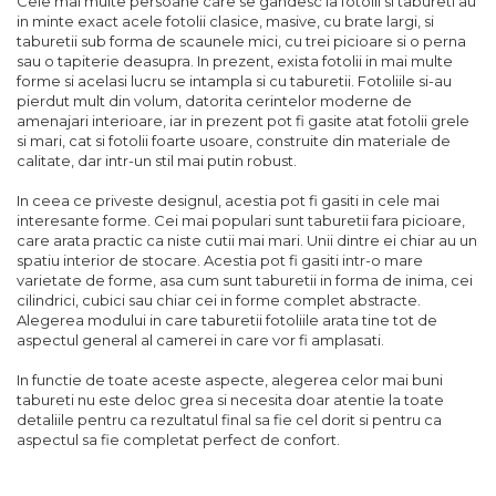
Cele mai multe persoane care se gandesc la fotolii si tabureti au
in minte exact acele fotolii clasice, masive, cu brate largi, si
taburetii sub forma de scaunele mici, cu trei picioare si o perna
sau o tapiterie deasupra. In prezent, exista fotolii in mai multe
forme si acelasi lucru se intampla si cu taburetii. Fotoliile si-au
pierdut mult din volum, datorita cerintelor moderne de
amenajari interioare, iar in prezent pot fi gasite atat fotolii grele
si mari, cat si fotolii foarte usoare, construite din materiale de
calitate, dar intr-un stil mai putin robust.
In ceea ce priveste designul, acestia pot fi gasiti in cele mai
interesante forme. Cei mai populari sunt taburetii fara picioare,
care arata practic ca niste cutii mai mari. Unii dintre ei chiar au un
spatiu interior de stocare. Acestia pot fi gasiti intr-o mare
varietate de forme, asa cum sunt taburetii in forma de inima, cei
cilindrici, cubici sau chiar cei in forme complet abstracte.
Alegerea modului in care taburetii fotoliile arata tine tot de
aspectul general al camerei in care vor fi amplasati.
In functie de toate aceste aspecte, alegerea celor mai buni
tabureti nu este deloc grea si necesita doar atentie la toate
detaliile pentru ca rezultatul final sa fie cel dorit si pentru ca
aspectul sa fie completat perfect de confort.