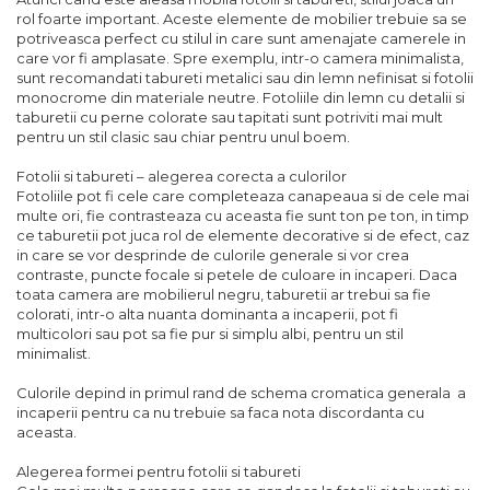
rol foarte important. Aceste elemente de mobilier trebuie sa se
potriveasca perfect cu stilul in care sunt amenajate camerele in
care vor fi amplasate. Spre exemplu, intr-o camera minimalista,
sunt recomandati tabureti metalici sau din lemn nefinisat si fotolii
monocrome din materiale neutre. Fotoliile din lemn cu detalii si
taburetii cu perne colorate sau tapitati sunt potriviti mai mult
pentru un stil clasic sau chiar pentru unul boem.
Fotolii si tabureti – alegerea corecta a culorilor
Fotoliile pot fi cele care completeaza canapeaua si de cele mai
multe ori, fie contrasteaza cu aceasta fie sunt ton pe ton, in timp
ce taburetii pot juca rol de elemente decorative si de efect, caz
in care se vor desprinde de culorile generale si vor crea
contraste, puncte focale si petele de culoare in incaperi. Daca
toata camera are mobilierul negru, taburetii ar trebui sa fie
colorati, intr-o alta nuanta dominanta a incaperii, pot fi
multicolori sau pot sa fie pur si simplu albi, pentru un stil
minimalist.
Culorile depind in primul rand de schema cromatica generala a
incaperii pentru ca nu trebuie sa faca nota discordanta cu
aceasta.
Alegerea formei pentru fotolii si tabureti