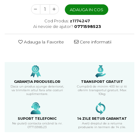
ADAUGA IN COS
Cod Produs:
z1174247
Ai nevoie de ajutor?
0771598523
Adauga la Favorite
Cere informatii
GARANȚIA PRODUSELOR
TRANSPORT GRATUIT
Daca un produs ajunge deteriorat,
Cumpără de minim 400 lei și iti
va trimitem altul fara alte costuri
oferim transportul gratuit. Max
suplimentare.
10kg
SUPORT TELEFONIC
14 ZILE RETUR GARANTAT
Ne puteți contacta oricând la nr.
Aveți dreptul de a returna
0771.59.85.23
produsele in termen de 14 zile.