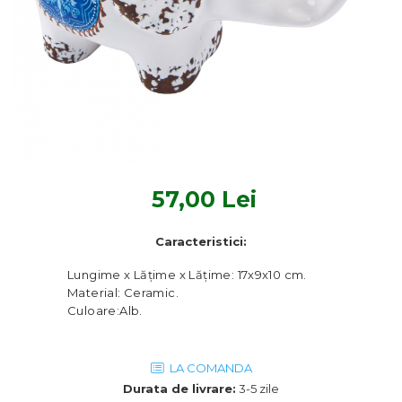
Textile Bucatarie
Fete de masa
Prosoape si lavete
Perne sezut
57,00 Lei
Caracteristici:
Lungime x Lățime x Lățime: 17x9x10 cm.
Material: Ceramic.
Culoare:Alb.
LA COMANDA
Durata de livrare:
3-5 zile