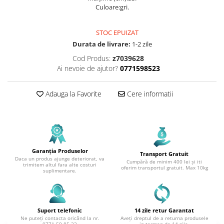
Culoare:gri.
STOC EPUIZAT
Durata de livrare:
1-2 zile
Cod Produs:
z7039628
Ai nevoie de ajutor?
0771598523
Adauga la Favorite
Cere informatii
Garanția Produselor
Transport Gratuit
Daca un produs ajunge deteriorat, va
Cumpără de minim 400 lei și iti
trimitem altul fara alte costuri
oferim transportul gratuit. Max 10kg
suplimentare.
Suport telefonic
14 zile retur Garantat
Ne puteți contacta oricând la nr.
Aveți dreptul de a returna produsele
0771.59.85.23
in termen de 14 zile.