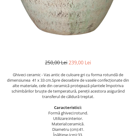
Perne decorative
Recipiente pentru lichide
Textile Bucatarie
Fete de masa
Prosoape si lavete
Perne sezut
250,00 Lei
239,00 Lei
Ghiveci ceramic - Vas antic de culoare gri cu forma rotundă de
dimensiunea 41 x 33 cm.Spre deosebire de vasele confecționate din
alte materiale, cele din ceramică protejează plantele împotriva
schimbărilor bruște de temperatură, pereții acestora asigurând
transferul de căldură treptat.
Caracteristici:
Formă ghiveci:rotund.
Utilizare:interior.
Material:ceramică.
Diametru (cm):41.
Înălțime (cm):33.