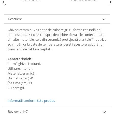
Descriere
Ghiveci ceramic - Vas antic de culoare gri cu forma rotundă de
dimensiunea 41 x 33 cm.Spre deosebire de vasele confecționate
din alte materiale, cele din ceramică protejează plantele împotriva
schimbărilor bruște de temperatură, pereții acestora asigurând
transferul de căldură treptat.
Caracteristici:
Formă ghiveci:rotund.
Utilizare:interior.
Material:ceramică.
Diametru (cm):41.
Înălțime (cm):33.
Culoare:gri.
Informatii conformitate produs
Review-uri
(0)