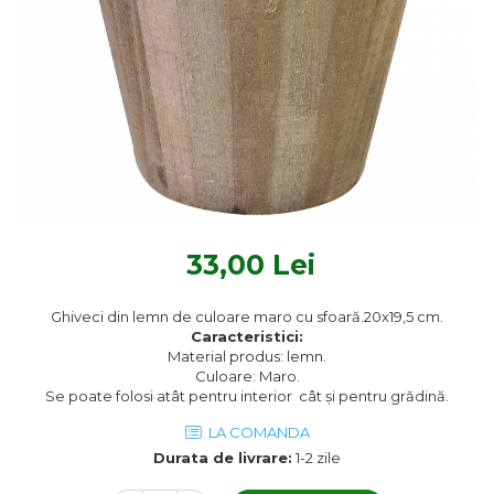
Textile Bucatarie
Fete de masa
Prosoape si lavete
Perne sezut
33,00 Lei
Ghiveci din lemn de culoare maro cu sfoară.20x19,5 cm.
Caracteristici:
Material produs: lemn.
Culoare: Maro.
Se poate folosi atât pentru interior cât și pentru grădină.
LA COMANDA
Durata de livrare:
1-2 zile