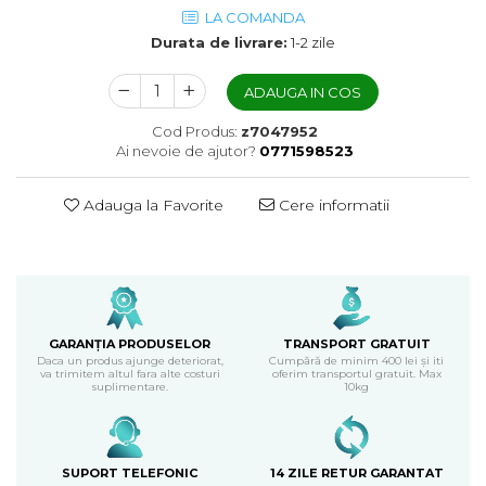
LA COMANDA
Durata de livrare:
1-2 zile
ADAUGA IN COS
Cod Produs:
z7047952
Ai nevoie de ajutor?
0771598523
Adauga la Favorite
Cere informatii
GARANȚIA PRODUSELOR
TRANSPORT GRATUIT
Daca un produs ajunge deteriorat,
Cumpără de minim 400 lei și iti
va trimitem altul fara alte costuri
oferim transportul gratuit. Max
suplimentare.
10kg
SUPORT TELEFONIC
14 ZILE RETUR GARANTAT