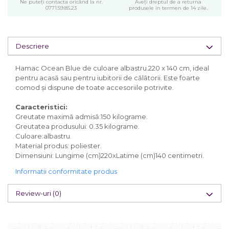
Ne puteți contacta oricând la nr.
Aveți dreptul de a returna
0771.59.85.23
produsele in termen de 14 zile.
Descriere
Hamac Ocean Blue de culoare albastru.220 x 140 cm, ideal
pentru acasă sau pentru iubitorii de călătorii. Este foarte
comod și dispune de toate accesoriile potrivite.
Caracteristici:
Greutate maximă admisă:150 kilograme.
Greutatea produsului: 0.35 kilograme.
Culoare:albastru.
Material produs: poliester.
Dimensiuni: Lungime (cm)220xLatime (cm)140 centimetri.
Informatii conformitate produs
Review-uri
(0)