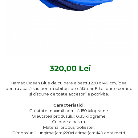
Textile Bucatarie
Fete de masa
Prosoape si lavete
Perne sezut
320,00 Lei
Hamac Ocean Blue de culoare albastru.220 x 140 cm, ideal
pentru acasă sau pentru iubitorii de călătorii. Este foarte comod
și dispune de toate accesoriile potrivite.
Caracteristici:
Greutate maximă admisă:150 kilograme.
Greutatea produsului: 0.35 kilograme.
Culoare:albastru.
Material produs: poliester.
Dimensiuni: Lungime (cm)220xLatime (cm)140 centimetri.