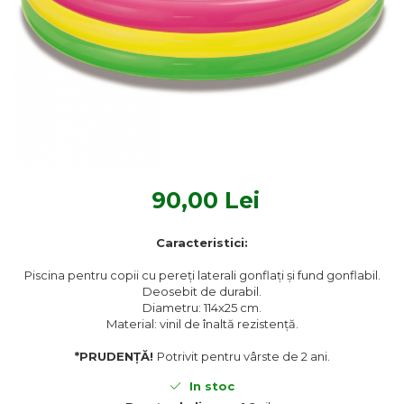
Textile Bucatarie
Fete de masa
Prosoape si lavete
Perne sezut
90,00 Lei
Caracteristici:
Piscina pentru copii cu pereți laterali gonflați și fund gonflabil.
Deosebit de durabil.
Diametru: 114x25 cm.
Material: vinil de înaltă rezistență.
*PRUDENȚĂ!
Potrivit pentru vârste de 2 ani.
In stoc