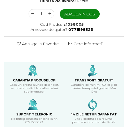
Durata de livrare:
1-2 zile
ADAUGA IN COS
Cod Produs:
z1038005
Ai nevoie de ajutor?
0771598523
Adauga la Favorite
Cere informatii
GARANȚIA PRODUSELOR
TRANSPORT GRATUIT
Daca un produs ajunge deteriorat,
Cumpără de minim 400 lei și iti
va trimitem altul fara alte costuri
oferim transportul gratuit. Max
suplimentare.
10kg
SUPORT TELEFONIC
14 ZILE RETUR GARANTAT
Ne puteți contacta oricând la nr.
Aveți dreptul de a returna
0771.59.85.23
produsele in termen de 14 zile.