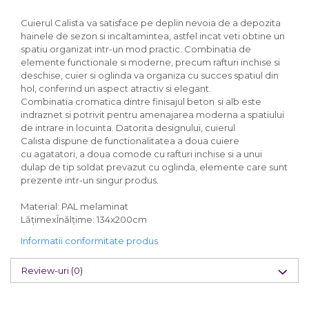
Cuierul Calista
va satisface pe deplin nevoia de a depozita
hainele de sezon si incaltamintea, astfel incat veti obtine un
spatiu organizat intr-un mod practic. Combinatia de
elemente functionale si moderne, precum rafturi inchise si
deschise, cuier si oglinda va organiza cu succes spatiul din
hol, conferind un aspect atractiv si elegant.
Combinatia cromatica dintre finisajul beton
si alb este
indraznet si potrivit pentru amenajarea moderna a spatiului
de intrare in locuinta. Datorita designului, cuierul
Calista dispune de functionalitatea a doua cuiere
cu agatatori, a doua comode cu rafturi inchise si a unui
dulap de tip soldat prevazut cu oglinda, elemente care sunt
prezente intr-un singur produs.
Material: PAL melaminat
LățimexÎnălțime: 134x200cm
Informatii conformitate produs
Review-uri
(0)