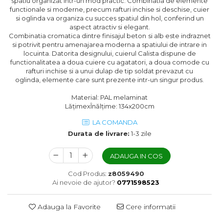
spatiu organizat intr-un mod practic. Combinatia de elemente
functionale si moderne, precum rafturi inchise si deschise, cuier
si oglinda va organiza cu succes spatiul din hol, conferind un
aspect atractiv si elegant.
Combinatia cromatica dintre finisajul beton
si alb este indraznet
si potrivit pentru amenajarea moderna a spatiului de intrare in
locuinta. Datorita designului, cuierul Calista dispune de
functionalitatea a doua cuiere cu agatatori, a doua comode cu
rafturi inchise si a unui dulap de tip soldat prevazut cu
oglinda, elemente care sunt prezente intr-un singur produs.
Material: PAL melaminat
LățimexÎnălțime: 134x200cm
LA COMANDA
Durata de livrare:
1-3 zile
ADAUGA IN COS
Cod Produs:
z8059490
Ai nevoie de ajutor?
0771598523
Adauga la Favorite
Cere informatii