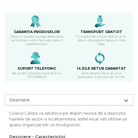
GARANȚIA PRODUSELOR
TRANSPORT GRATUIT
Daca un produs ajunge deteriorat,
Cumpără de minim 400 lei și iti
va trimitem altul fara alte costuri
oferim transportul gratuit. Max
suplimentare.
10kg
SUPORT TELEFONIC
14 ZILE RETUR GARANTAT
Ne puteți contacta oricând la nr.
Aveți dreptul de a returna
0771.59.85.23
produsele in termen de 14 zile.
Descriere
Cuierul Calista
va satisface pe deplin nevoia de a depozita
hainele de sezon si incaltamintea, astfel incat veti obtine un
spatiu organizat intr-un mod practic.
Descriere - Caracteristici