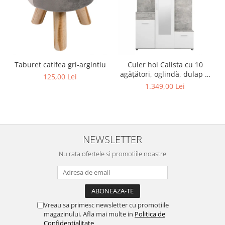
Taburet catifea gri-argintiu
Cuier hol Calista cu 10
agățători, oglindă, dulap și
125,00 Lei
comodă, beton + alb cu 3
1.349,00 Lei
uși ,134x200cm
NEWSLETTER
Nu rata ofertele si promotiile noastre
Vreau sa primesc newsletter cu promotiile
magazinului. Afla mai multe in
Politica de
Confidentialitate