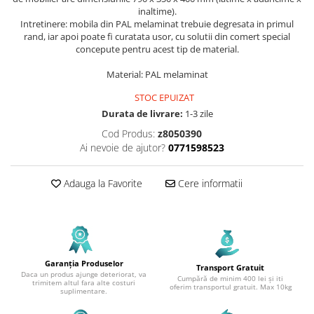
inaltime).
Intretinere: mobila din PAL melaminat trebuie degresata in primul
rand, iar apoi poate fi curatata usor, cu solutii din comert special
concepute pentru acest tip de material.
Material: PAL melaminat
STOC EPUIZAT
Durata de livrare:
1-3 zile
Cod Produs:
z8050390
Ai nevoie de ajutor?
0771598523
Adauga la Favorite
Cere informatii
Garanția Produselor
Transport Gratuit
Daca un produs ajunge deteriorat, va
Cumpără de minim 400 lei și iti
trimitem altul fara alte costuri
oferim transportul gratuit. Max 10kg
suplimentare.