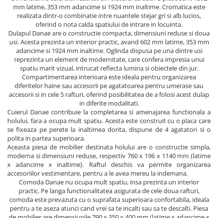
mm latime, 353 mm adancime si 1924 mm inaltime. Cromatica este
realizata dintr-o combinatie intre nuantele stejar gri si alb lucios,
oferind o nota calda spatiului de intrare in locuinta.
Dulapul Danae are o constructie compacta, dimensiuni reduse si doua
usi. Acesta prezinta un interior practic, avand 602 mm latime, 353 mm
adancime si 1924 mm inaltime. Oglinda dispusa pe una dintre usi
reprezinta un element de modernitate, care confera impresia unui
spatiu marit vizual, intrucat reflecta lumina si obiectele din jur.
Compartimentarea interioara este ideala pentru organizarea
diferitelor haine sau accesorii pe agatatoarea pentru umerase sau
accesorii si in cele 5 rafturi, oferind posibilitatea de a folosi acest dulap
in diferite modalitati.
Cuierul Danae contribuie la completarea si amenajarea functionala a
holului, fara a ocupa mult spatiu. Acesta este construit cu o placa care
se fixeaza pe perete la inaltimea dorita, dispune de 4 agatatori si o
polita in partea superioara.
Aceasta piesa de mobilier destinata holului are o constructie simpla,
moderna si dimensiuni reduse, respectiv 760 x 196 x 1140 mm (latime
x adancime x inaltime). Raftul deschis va permite organizarea
accesoriilor vestimentare, pentru a le avea mereu la indemana.
Comoda Danae nu ocupa mult spatiu, insa prezinta un interior
practic. Pe langa functionalitatea asigurata de cele doua rafturi,
comoda este prevazuta cu o suprafata superioara confortabila, ideala
pentru a te aseza atunci cand vrei sa te incalti sau sa te descalti. Piesa
de mobilier are dimensiunile 790 x 350 x 400 mm (latime x adancime x