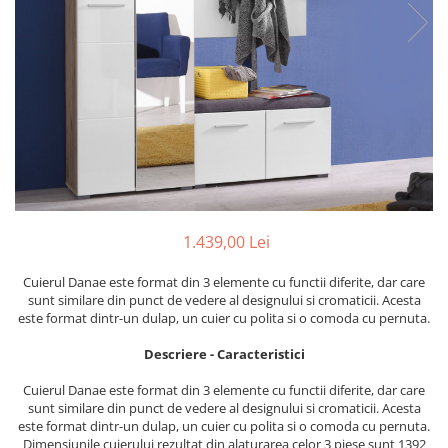
Perne decorative
Recipiente pentru lichide
Textile Bucatarie
Fete de masa
Prosoape si lavete
Perne sezut
1.439,00 Lei
Cuierul Danae este format din 3 elemente cu functii diferite, dar care
sunt similare din punct de vedere al designului si cromaticii. Acesta
este format dintr-un dulap, un cuier cu polita si o comoda cu pernuta.
Descriere - Caracteristici
Cuierul Danae este format din 3 elemente cu functii diferite, dar care
sunt similare din punct de vedere al designului si cromaticii. Acesta
este format dintr-un dulap, un cuier cu polita si o comoda cu pernuta.
Dimensiunile cuierului rezultat din alaturarea celor 3 piese sunt 1392