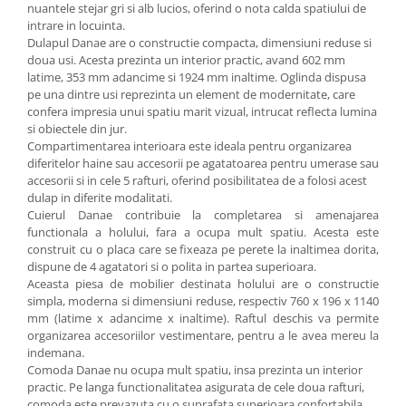
nuantele stejar gri si alb lucios, oferind o nota calda spatiului de
intrare in locuinta.
Dulapul Danae are o constructie compacta, dimensiuni reduse si
doua usi. Acesta prezinta un interior practic, avand 602 mm
latime, 353 mm adancime si 1924 mm inaltime. Oglinda dispusa
pe una dintre usi reprezinta un element de modernitate, care
confera impresia unui spatiu marit vizual, intrucat reflecta lumina
si obiectele din jur.
Compartimentarea interioara este ideala pentru organizarea
diferitelor haine sau accesorii pe agatatoarea pentru umerase sau
accesorii si in cele 5 rafturi, oferind posibilitatea de a folosi acest
dulap in diferite modalitati.
Cuierul Danae contribuie la completarea si amenajarea
functionala a holului, fara a ocupa mult spatiu. Acesta este
construit cu o placa care se fixeaza pe perete la inaltimea dorita,
dispune de 4 agatatori si o polita in partea superioara.
Aceasta piesa de mobilier destinata holului are o constructie
simpla, moderna si dimensiuni reduse, respectiv 760 x 196 x 1140
mm (latime x adancime x inaltime). Raftul deschis va permite
organizarea accesoriilor vestimentare, pentru a le avea mereu la
indemana.
Comoda Danae nu ocupa mult spatiu, insa prezinta un interior
practic. Pe langa functionalitatea asigurata de cele doua rafturi,
comoda este prevazuta cu o suprafata superioara confortabila,