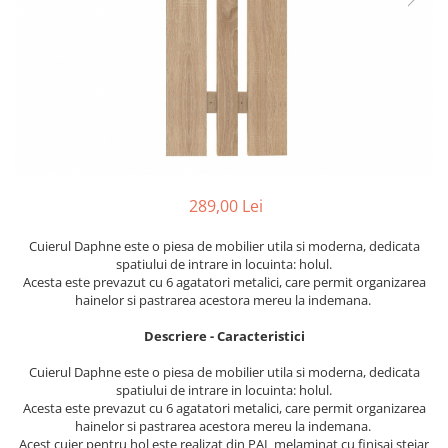
Perne decorative
Recipiente pentru lichide
Textile Bucatarie
Fete de masa
Prosoape si lavete
Perne sezut
289,00 Lei
Cuierul Daphne
este o piesa de mobilier utila si moderna, dedicata
spatiului de intrare in locuinta: holul.
Acesta este prevazut cu 6 agatatori metalici, care permit organizarea
hainelor si pastrarea acestora mereu la indemana.
Descriere - Caracteristici
Cuierul Daphne
este o piesa de mobilier utila si moderna, dedicata
spatiului de intrare in locuinta: holul.
Acesta este prevazut cu 6 agatatori metalici, care permit organizarea
hainelor si pastrarea acestora mereu la indemana.
Acest cuier pentru hol este realizat din PAL melaminat cu finisaj stejar