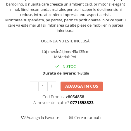
bardolino, o nuanta care creeaza un ambient cald, primitor si elegant
in hol, fiind recomandat mai ales pentru incaperile de dimensiuni
reduse, intrucat confera impresia unui aspect aerisit.
Montarea suspendata, pe perete, permite pozitionarea in orice spatiu
care va este mai util si imbinarea cu alte piese de mobilier in partea
inferioara.
OGLINDA NU ESTE INCLUSĂ!
LățimexÎnălțime: 45x135cm
MAterial: PAL
IN STOC
Durata de livrare:
1-3 zile
ADAUGA IN COS
Cod Produs:
z8054858
Ai nevoie de ajutor?
0771598523
Adauga la Favorite
Cere informatii