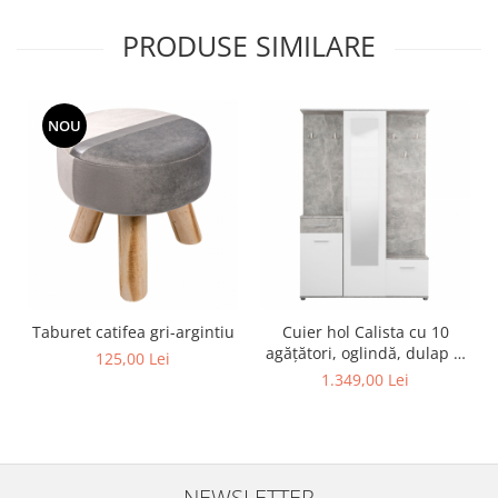
PRODUSE SIMILARE
NOU
Taburet catifea gri-argintiu
Cuier hol Calista cu 10
agățători, oglindă, dulap și
125,00 Lei
comodă, beton + alb cu 3
1.349,00 Lei
uși ,134x200cm
NEWSLETTER