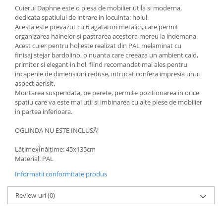
Cuierul Daphne
este o piesa de mobilier utila si moderna,
dedicata spatiului de intrare in locuinta: holul.
Acesta este prevazut cu 6 agatatori metalici, care permit
organizarea hainelor si pastrarea acestora mereu la indemana.
Acest cuier pentru hol este realizat din PAL melaminat cu
finisaj stejar bardolino, o nuanta care creeaza un ambient cald,
primitor si elegant in hol, fiind recomandat mai ales pentru
incaperile de dimensiuni reduse, intrucat confera impresia unui
aspect aerisit.
Montarea suspendata, pe perete, permite pozitionarea in orice
spatiu care va este mai util si imbinarea cu alte piese de mobilier
in partea inferioara.
OGLINDA NU ESTE INCLUSĂ!
LățimexÎnălțime: 45x135cm
Material: PAL
Informatii conformitate produs
Review-uri
(0)