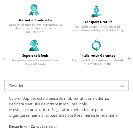
Garanția Produselor
Transport Gratuit
Daca un produs ajunge deteriorat, va
Cumpără de minim 400 lei și iti
trimitem altul fara alte costuri
oferim transportul gratuit. Max 10kg
suplimentare.
Suport telefonic
14 zile retur Garantat
Ne puteți contacta oricând la nr.
Aveți dreptul de a returna produsele
0771.59.85.23
in termen de 14 zile.
Descriere
Cuierul Daphne
este o piesa de mobilier utila si moderna,
dedicata spatiului de intrare in locuinta: holul.
Acesta este prevazut cu 6 agatatori metalici, care permit
organizarea hainelor si pastrarea acestora mereu la indemana.
Descriere - Caracteristici