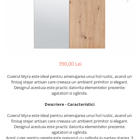
Perne decorative
Recipiente pentru lichide
Textile Bucatarie
Fete de masa
Prosoape si lavete
Perne sezut
390,00 Lei
Cuierul Myra
este ideal pentru amenajarea unui hol rustic, avand un
finisaj stejar artisan care creeaza un ambient primitor si elegant.
Designul acestuia este practic datorita elementelor prezente:
agatatori si oglinda.
Descriere - Caracteristici
Cuierul Myra
este ideal pentru amenajarea unui hol rustic, avand un
finisaj stejar artisan care creeaza un ambient primitor si elegant.
Designul acestuia este practic datorita elementelor prezente:
agatatori si oglinda.
Acest cuier pentru perete este prevazut cu oglinda in partea stanga, 3