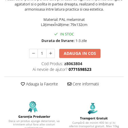
agatatori si o polita in partea dreapta, realizand o imbinare
armonioasa intre latura practica si cea estetica.
Material: PAL melaminat
LățimexÎnălțime: 79x132cm
IN STOC
Durata de livrare:
1-3 zile
ADAUGA IN COS
Cod Produs:
z8063804
Ai nevoie de ajutor?
0771598523
Adauga la Favorite
Cere informatii
Garanția Produselor
Transport Gratuit
Daca un produs ajunge deteriorat, va
Cumpără de minim 400 lei și iti
trimitem altul fara alte costuri
oferim transportul gratuit. Max 10kg
suplimentare.