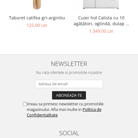
Taburet catifea gri-argintiu
Cuier hol Calista cu 10
agățători, oglindă, dulap și
125,00 Lei
comodă, beton + alb cu 3
1.349,00 Lei
uși ,134x200cm
NEWSLETTER
Nu rata ofertele si promotiile noastre
Vreau sa primesc newsletter cu promotiile
magazinului. Afla mai multe in
Politica de
Confidentialitate
SOCIAL