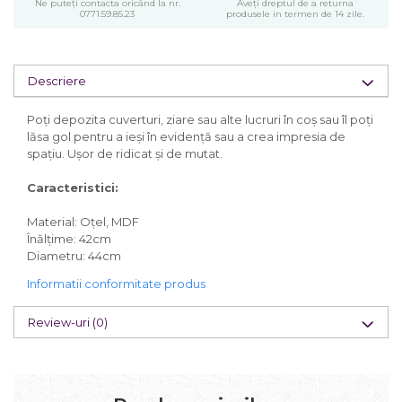
Ne puteți contacta oricând la nr.
Aveți dreptul de a returna
0771.59.85.23
produsele in termen de 14 zile.
Descriere
Poţi depozita cuverturi, ziare sau alte lucruri în coş sau îl poţi
lăsa gol pentru a ieşi în evidenţă sau a crea impresia de
spaţiu. Uşor de ridicat şi de mutat.
Caracteristici:
Material: Oțel, MDF
Înălțime: 42cm
Diametru: 44cm
Informatii conformitate produs
Review-uri
(0)