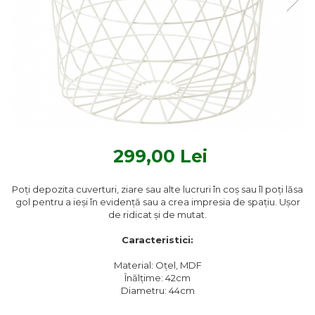
Textile Bucatarie
Fete de masa
Prosoape si lavete
Perne sezut
299,00 Lei
Poţi depozita cuverturi, ziare sau alte lucruri în coş sau îl poţi lăsa
gol pentru a ieşi în evidenţă sau a crea impresia de spaţiu. Uşor
de ridicat şi de mutat.
Caracteristici:
Material: Oțel, MDF
Înălțime: 42cm
Diametru: 44cm