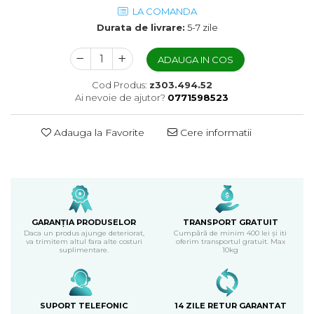
LA COMANDA
Durata de livrare:
5-7 zile
ADAUGA IN COS
Cod Produs:
z303.494.52
Ai nevoie de ajutor?
0771598523
Adauga la Favorite
Cere informatii
GARANȚIA PRODUSELOR
TRANSPORT GRATUIT
Daca un produs ajunge deteriorat,
Cumpără de minim 400 lei și iti
va trimitem altul fara alte costuri
oferim transportul gratuit. Max
suplimentare.
10kg
SUPORT TELEFONIC
14 ZILE RETUR GARANTAT