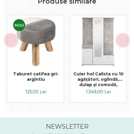
Produse similare
NOU
Taburet catifea gri-
Cuier hol Calista cu 10
argintiu
agățători, oglindă,
dulap și comodă,
beton + alb cu 3 uși
125,00 Lei
1.349,00 Lei
,134x200cm
NEWSLETTER