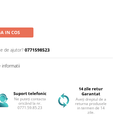
A IN COS
ie de ajutor?
0771598523
informatii
14 zile retur
Suport telefonic
Garantat
Ne puteți contacta
Aveți dreptul de a
oricând la nr.
returna produsele
0771.59.85.23
in termen de 14
zile.