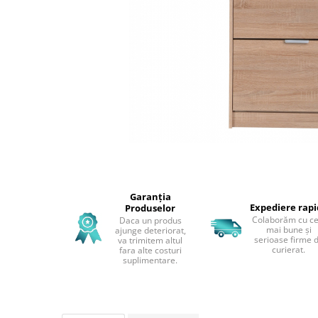
Perne decorative
Recipiente pentru lichide
Textile Bucatarie
Fete de masa
Prosoape si lavete
Perne sezut
Garanția
Expediere rap
Produselor
Colaborăm cu ce
Daca un produs
mai bune și
ajunge deteriorat,
serioase firme 
va trimitem altul
curierat.
fara alte costuri
suplimentare.