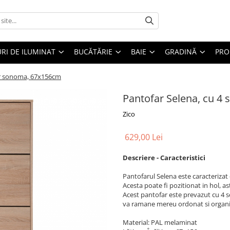
RI DE ILUMINAT
BUCĂTĂRIE
BAIE
GRADINĂ
PRO
jar sonoma, 67x156cm
Pantofar Selena, cu 4 
Zico
629,00 Lei
Descriere - Caracteristici
Pantofarul Selena este caracterizat 
Acesta poate fi pozitionat in hol, as
Acest pantofar este prevazut cu 4 se
va ramane mereu ordonat si organi
Material: PAL melaminat