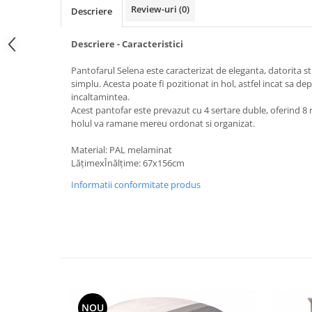
Review-uri
(0)
Descriere
Descriere - Caracteristici
Pantofarul Selena este caracterizat de eleganta, datorita st
simplu. Acesta poate fi pozitionat in hol, astfel incat sa de
incaltamintea.
Acest pantofar este prevazut cu 4 sertare duble, oferind 8 r
holul va ramane mereu ordonat si organizat.
Material: PAL melaminat
LățimexÎnălțime: 67x156cm
Informatii conformitate produs
NOU