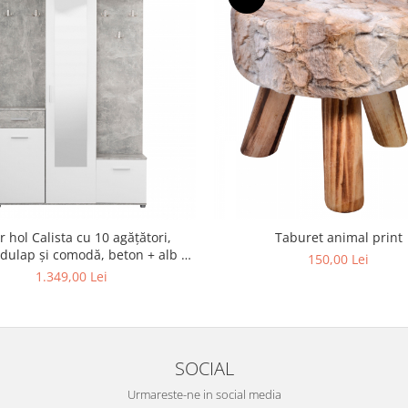
r hol Calista cu 10 agățători,
Taburet animal print
 dulap și comodă, beton + alb cu
150,00 Lei
3 uși ,134x200cm
1.349,00 Lei
SOCIAL
Urmareste-ne in social media