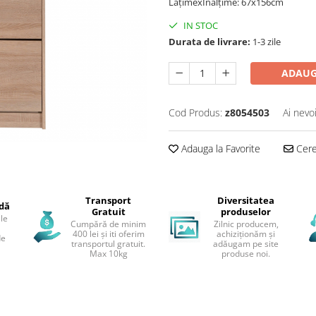
LățimexÎnălțime: 67x156cm
IN STOC
Durata de livrare:
1-3 zile
ADAUG
Cod Produs:
z8054503
Ai nevo
Adauga la Favorite
Cere 
Transport
Diversitatea
idă
Gratuit
produselor
le
Cumpără de minim
Zilnic producem,
400 lei și iti oferim
achiziționăm și
de
transportul gratuit.
adăugam pe site
Max 10kg
produse noi.