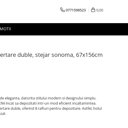
0771598523
0,00
MOTII
sertare duble, stejar sonoma, 67x156cm
de eleganta, datorita stilului modern si designului simplu.
tfel incat sa depozitati intr-un mod eficient incaltamintea.
rtare duble, oferind 8 rafturi pentru depozitare. Astfel, holul
zat.