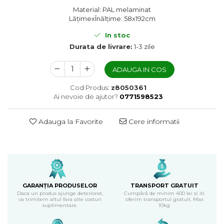
Material: PAL melaminat
LățimexÎnălțime: 58x192cm
In stoc
Durata de livrare:
1-3 zile
ADAUGA IN COS
Cod Produs:
z8050361
Ai nevoie de ajutor?
0771598523
Adauga la Favorite
Cere informatii
GARANȚIA PRODUSELOR
TRANSPORT GRATUIT
Daca un produs ajunge deteriorat,
Cumpără de minim 400 lei și iti
va trimitem altul fara alte costuri
oferim transportul gratuit. Max
suplimentare.
10kg