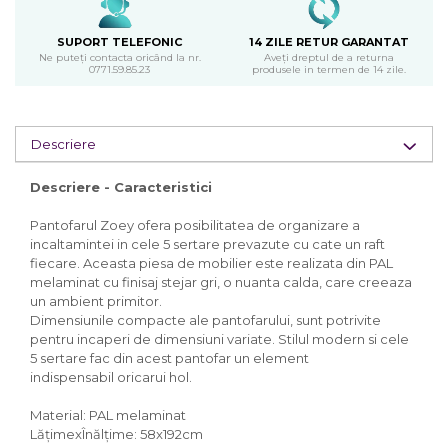
SUPORT TELEFONIC
14 ZILE RETUR GARANTAT
Ne puteți contacta oricând la nr.
Aveți dreptul de a returna
0771.59.85.23
produsele in termen de 14 zile.
Descriere
Descriere - Caracteristici
Pantofarul Zoey ofera posibilitatea de organizare a
incaltamintei in cele 5 sertare prevazute cu cate un raft
fiecare. Aceasta piesa de mobilier este realizata din PAL
melaminat cu finisaj stejar gri, o nuanta calda, care creeaza
un ambient primitor.
Dimensiunile compacte ale pantofarului, sunt potrivite
pentru incaperi de dimensiuni variate. Stilul modern si cele
5 sertare fac din acest pantofar un element
indispensabil oricarui hol.
Material: PAL melaminat
LățimexÎnălțime: 58x192cm