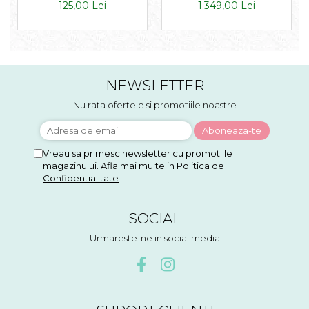
beton + alb cu 3 uși
125,00 Lei
1.349,00 Lei
,134x200cm
NEWSLETTER
Nu rata ofertele si promotiile noastre
Vreau sa primesc newsletter cu promotiile
magazinului. Afla mai multe in
Politica de
Confidentialitate
SOCIAL
Urmareste-ne in social media