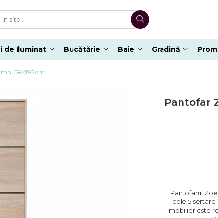
i de Iluminat
Bucătărie
Baie
Gradină
Promo
noma, 58x192cm
Pantofar Z
Pantofarul Zoey
cele 5 sertare
mobilier este r