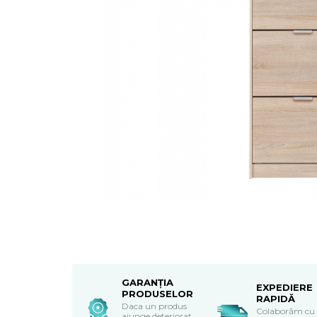
Textile Bucatarie
Fete de masa
Prosoape si lavete
Perne sezut
GARANȚIA
EXPEDIERE
PRODUSELOR
RAPIDĂ
Daca un produs
Colaborăm cu
ajunge deteriorat,