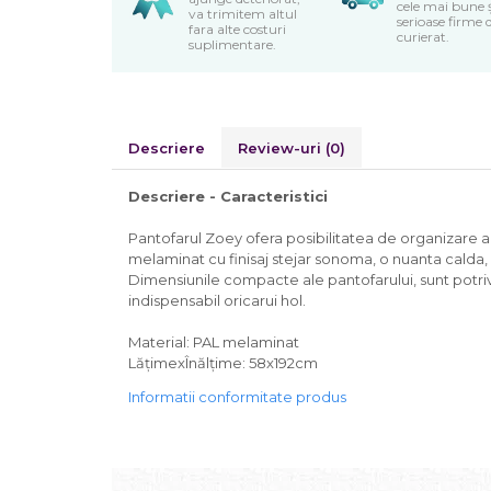
cele mai bune 
va trimitem altul
serioase firme 
fara alte costuri
curierat.
suplimentare.
Descriere
Review-uri
(0)
Descriere - Caracteristici
Pantofarul Zoey ofera posibilitatea de organizare a 
melaminat cu finisaj stejar sonoma, o nuanta calda
Dimensiunile compacte ale pantofarului, sunt potriv
indispensabil oricarui hol.
Material: PAL melaminat
LățimexÎnălțime: 58x192cm
Informatii conformitate produs