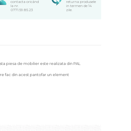
contacta oricând
returna produsele
la nr.
in termen de 14
0771.59.85.23
zile.
sta piesa de mobilier este realizata din PAL
are fac din acest pantofar un element