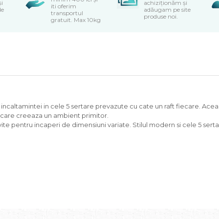
și
achiziționăm și
iti oferim
de
adăugam pe site
transportul
produse noi.
gratuit. Max 10kg
incaltamintei in cele 5 sertare prevazute cu cate un raft fiecare. Acea
, care creeaza un ambient primitor.
ite pentru incaperi de dimensiuni variate. Stilul modern si cele 5 sert