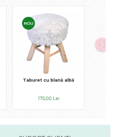
NOU
NOU
Taburet cu blană albă
Taburet cu paie
și aurii
175,00 Lei
150,00 Le