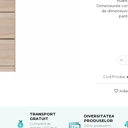
nuant
Dimensiunile com
de dimensiuni v
panto
Cod Produs:
Adau
TRANSPORT
DIVERSITATEA
GRATUIT
PRODUSELOR
Cumpără de
Zilnic producem,
minim 400 lei și