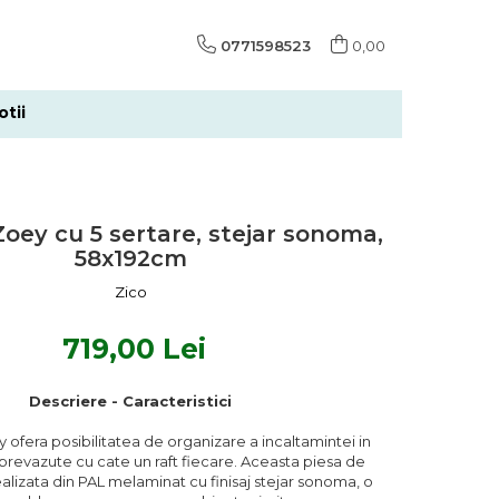
0771598523
0,00
tii
oey cu 5 sertare, stejar sonoma,
58x192cm
Zico
719,00 Lei
Descriere - Caracteristici
 ofera posibilitatea de organizare a incaltamintei in
 prevazute cu cate un raft fiecare. Aceasta piesa de
ealizata din PAL melaminat cu finisaj stejar sonoma, o