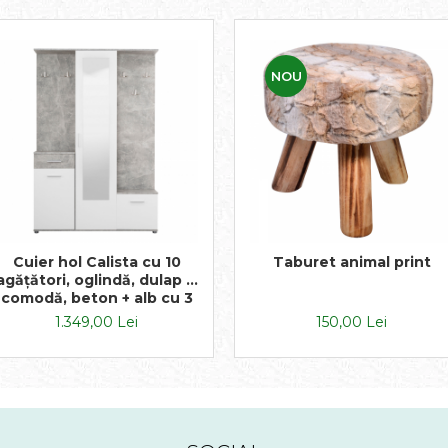
NOU
Cuier hol Calista cu 10
Taburet animal print
agățători, oglindă, dulap și
comodă, beton + alb cu 3
uși ,134x200cm
1.349,00 Lei
150,00 Lei