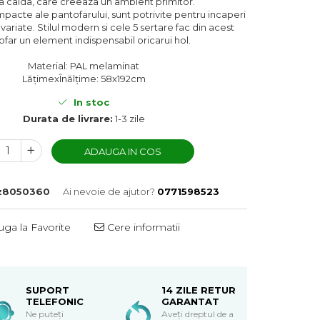
a calda, care creeaza un ambient primitor.
pacte ale pantofarului, sunt potrivite pentru incaperi
ariate. Stilul modern si cele 5 sertare fac din acest
far un element indispensabil oricarui hol.
Material: PAL melaminat
LățimexÎnălțime: 58x192cm
In stoc
Durata de livrare:
1-3 zile
ADAUGA IN COS
z8050360
Ai nevoie de ajutor?
0771598523
ga la Favorite
Cere informatii
SUPORT
14 ZILE RETUR
TELEFONIC
GARANTAT
Ne puteți
Aveți dreptul de a