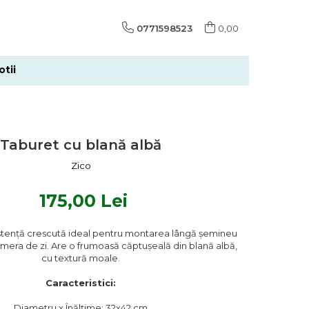
0771598523
0,00
tii
Taburet cu blană albă
Zico
175,00 Lei
stență crescută ideal pentru montarea lângă șemineu
amera de zi. Are o frumoasă căptușeală din blană albă,
cu textură moale.
Caracteristici:
Diametru x Înălțime: 32x42 cm