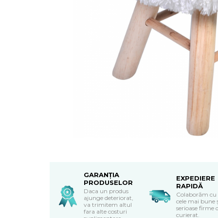
Textile Bucatarie
Fete de masa
Prosoape si lavete
Perne sezut
GARANȚIA
EXPEDIERE
PRODUSELOR
RAPIDĂ
Daca un produs
Colaborăm cu
ajunge deteriorat,
cele mai bune 
va trimitem altul
serioase firme 
fara alte costuri
curierat.