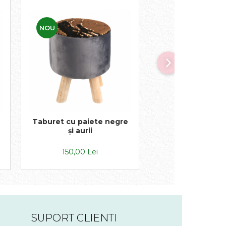
NOU
NOU
Taburet cu paiete negre
Taburet ”Rocco”
și aurii
pufos
150,00 Lei
125,00 Lei
SUPORT CLIENTI