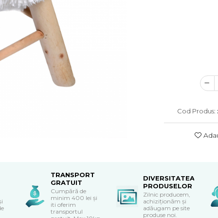
Cod Produs:
Adau
TRANSPORT
DIVERSITATEA
GRATUIT
PRODUSELOR
Cumpără de
Zilnic producem,
minim 400 lei și
și
achiziționăm și
iti oferim
de
adăugam pe site
transportul
produse noi.