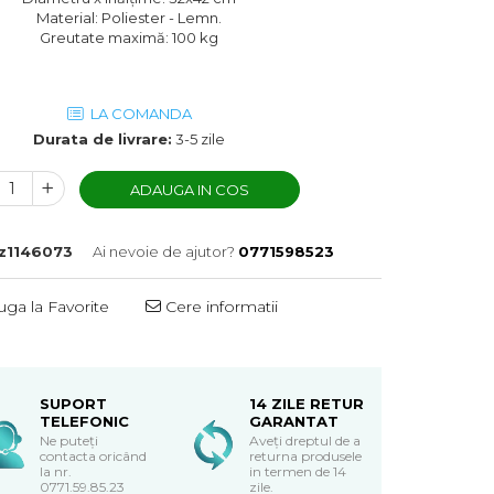
Material: Poliester - Lemn.
Greutate maximă: 100 kg
LA COMANDA
Durata de livrare:
3-5 zile
ADAUGA IN COS
z1146073
Ai nevoie de ajutor?
0771598523
ga la Favorite
Cere informatii
SUPORT
14 ZILE RETUR
TELEFONIC
GARANTAT
Ne puteți
Aveți dreptul de a
contacta oricând
returna produsele
la nr.
in termen de 14
0771.59.85.23
zile.