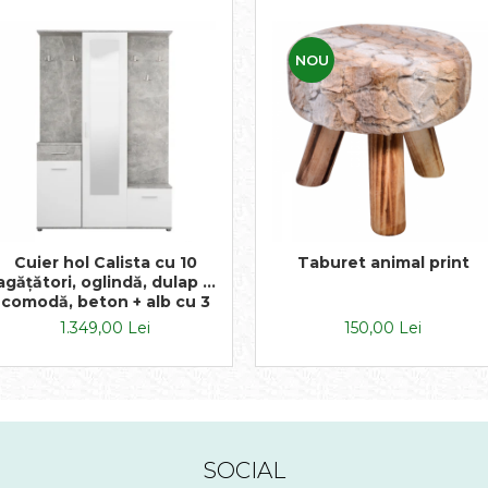
NOU
Cuier hol Calista cu 10
Taburet animal print
agățători, oglindă, dulap și
comodă, beton + alb cu 3
uși ,134x200cm
1.349,00 Lei
150,00 Lei
SOCIAL