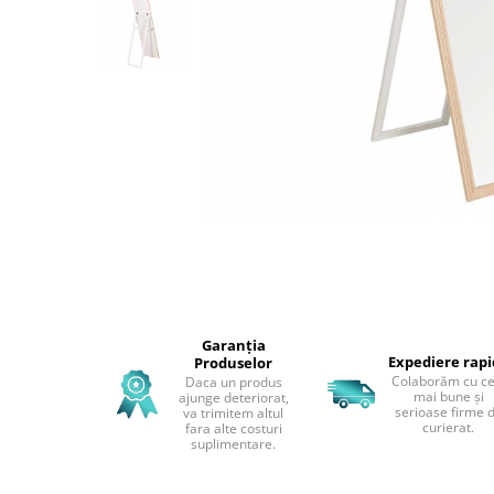
Perne decorative
Recipiente pentru lichide
Textile Bucatarie
Fete de masa
Prosoape si lavete
Perne sezut
Garanția
Expediere rap
Produselor
Colaborăm cu ce
Daca un produs
mai bune și
ajunge deteriorat,
serioase firme 
va trimitem altul
curierat.
fara alte costuri
suplimentare.