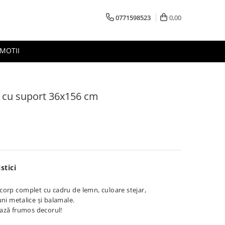
0771598523
0,00
MOTII
r cu suport 36x156 cm
stici
corp complet cu cadru de lemn, culoare stejar,
ni metalice și balamale.
ează frumos decorul!