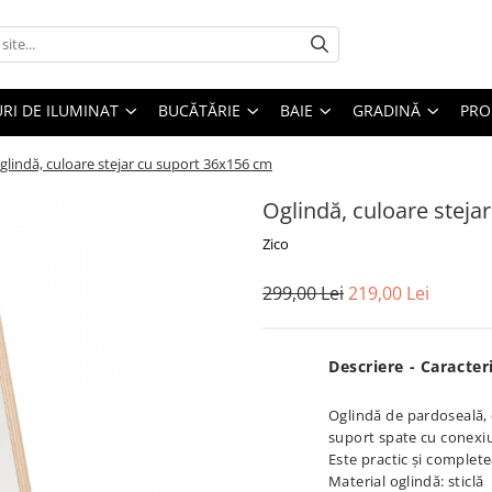
RI DE ILUMINAT
BUCĂTĂRIE
BAIE
GRADINĂ
PRO
glindă, culoare stejar cu suport 36x156 cm
Oglindă, culoare steja
Zico
299,00 Lei
219,00 Lei
Descriere - Caracteri
Oglindă de pardoseală, 
suport spate cu conexiu
Este practic și complet
Material oglindă: sticlă