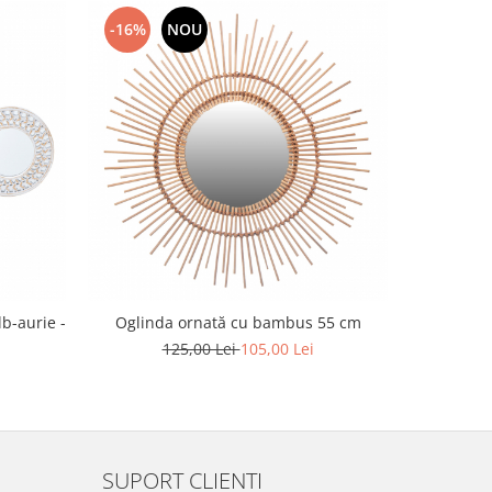
-16%
NOU
b-aurie -
Oglinda ornată cu bambus 55 cm
Oglindă 
lem
125,00 Lei
105,00 Lei
SUPORT CLIENTI