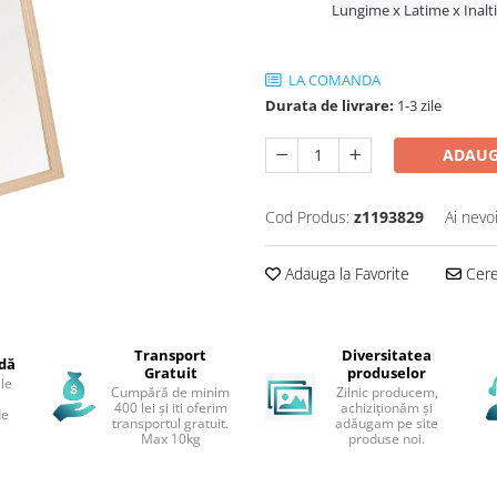
Lungime x Latime x Inal
LA COMANDA
Durata de livrare:
1-3 zile
ADAUG
Cod Produs:
z1193829
Ai nevo
Adauga la Favorite
Cere 
Transport
Diversitatea
idă
Gratuit
produselor
le
Cumpără de minim
Zilnic producem,
400 lei și iti oferim
achiziționăm și
de
transportul gratuit.
adăugam pe site
Max 10kg
produse noi.