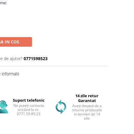
time:
A IN COS
ie de ajutor?
0771598523
informatii
14 zile retur
Suport telefonic
Garantat
Ne puteți contacta
Aveți dreptul de a
oricând la nr.
returna produsele
0771.59.85.23
in termen de 14
zile.