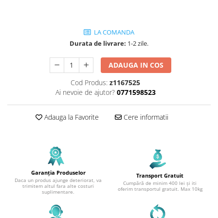
LA COMANDA
Durata de livrare:
1-2 zile.
ADAUGA IN COS
Cod Produs:
z1167525
Ai nevoie de ajutor?
0771598523
Adauga la Favorite
Cere informatii
Garanția Produselor
Transport Gratuit
Daca un produs ajunge deteriorat, va
Cumpără de minim 400 lei și iti
trimitem altul fara alte costuri
oferim transportul gratuit. Max 10kg
suplimentare.