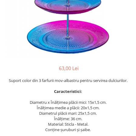
Perne decorative
Recipiente pentru lichide
Textile Bucatarie
Fete de masa
Prosoape si lavete
Perne sezut
63,00 Lei
Suport color din 3 farfurii mov-albastru pentru servirea dulciurilor.
Caracteristici:
Diametru x Înălțimea plăcii mici: 15x1,5 cm.
Înălțimea medie a plăcii: 20x1,5 cm.
Diametrul plăcii mari: 25x1,5 cm.
Înălțime: 36 cm.
Material: Sticla - Metal.
Conține șuruburi și șaibe.