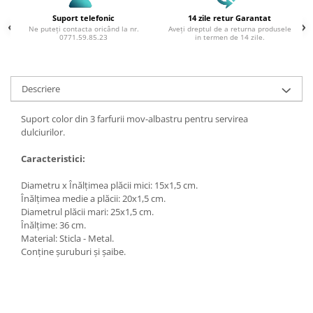
Suport telefonic
14 zile retur Garantat
Ne puteți contacta oricând la nr.
Aveți dreptul de a returna produsele
0771.59.85.23
in termen de 14 zile.
Descriere
Suport color din 3 farfurii mov-albastru pentru servirea
dulciurilor.
Caracteristici:
Diametru x Înălțimea plăcii mici: 15x1,5 cm.
Înălțimea medie a plăcii: 20x1,5 cm.
Diametrul plăcii mari: 25x1,5 cm.
Înălțime: 36 cm.
Material: Sticla - Metal.
Conține șuruburi și șaibe.