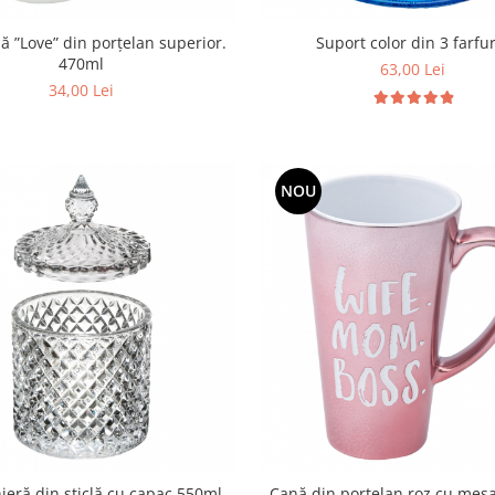
ă ”Love” din porțelan superior.
Suport color din 3 farfur
470ml
63,00 Lei
34,00 Lei
NOU
eră din sticlă cu capac 550ml
Cană din porțelan roz cu mesa