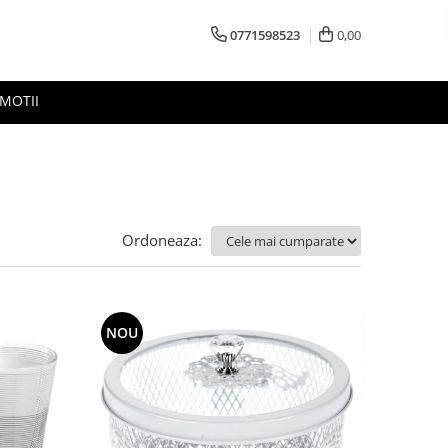
0771598523
0,00
MOTII
Ordoneaza:
NOU