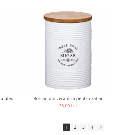
u ulei.
Borcan din ceramică pentru zahăr
38,00 Lei
1
2
3
4