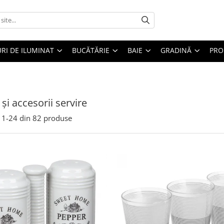
RI DE ILUMINAT
BUCĂTĂRIE
BAIE
GRADINĂ
PRO
și accesorii servire
1-
24
din
82
produse