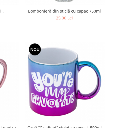
ii.
Bombonieră din sticlă cu capac 750ml
25,00 Lei
NOU
j pentru
Cană ”Gradient” violet cu mesaj. 590ml