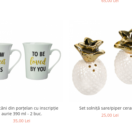
65,00 Lei
căni din porțelan cu inscripție
Set solniță sare/piper cer
aurie 390 ml - 2 buc.
25,00 Lei
35,00 Lei