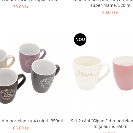
super mame. 520 ml
39,00 Lei
50,00 Lei
NOU
i din porțelan cu 4 culori. 350ml
Set 2 căni ”Gigant” din porțelan
foiță aurie. 550ml
65,00 Lei