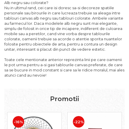
Alb negru sau colorate?
Nu in ultimul rand, cei care isi doresc sa-si decoreze spatiile
personale sau birourile in care lucreaza trebuie sa aleaga intre
tablouri canvas alb negru sau tablouri colorate. Ambele variante
au farmecul lor. Daca modelele alb negru sunt mai elegante,
simplu de folosit in orice tip de incapere, indiferent de culoarea
mobile sau a peretilor, cand vine vorba despre tablourile
colorate, oamenii trebuie sa acorde o atentie sporita nuantelor
folosite pentru obiectele de arta, pentru a contura un design
unitar, interesant si placut din punct de vedere estetic.
Toate cele mentionate anterior reprezinta linii pe care oamenii
le pot urma pentru a-si gasi tablourile canvas preferate, de care
sa se bucure in mod constant si care sa le ridice moralul, mai ales
atunci cand au nevoie!
Promotii
-16%
-22%