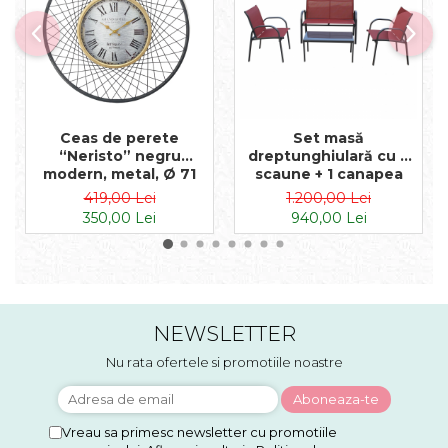
Ceas de perete
Set masă
“Neristo” negru
dreptunghiulară cu 2
modern, metal, Ø 71
scaune + 1 canapea
cm
419,00 Lei
1.200,00 Lei
350,00 Lei
940,00 Lei
NEWSLETTER
Nu rata ofertele si promotiile noastre
Vreau sa primesc newsletter cu promotiile