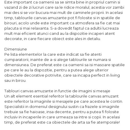
Este important ca oamenii sa se simta bine in propriul camin si
vazand zi de zi lucruri care sa le ridice moralul, acestia vor zambi
mai des si se vor bucura mai mult de caminele proprii. In acelasi
timp, tablourile canvas amuzante pot fi folosite si in spatiile de
birouri, acolo unde este important ca atmosfera sa fie cat mai
placuta si mai relaxanta. S-a dovedit faptul ca adultii lucreaza
mult mai eficient atunci cand au la dispozitie incaperi atent
decorate, in care fiecare obiect este ales in detaliu.
Dimensiune
Pe lista elementelor la care este indicat sa fie atenti
cumparatorii, inainte de a-si alege tablourile se numara si
dimensiunea. De preferat este ca oamenii sa isi masoare spatiile
pe care le au la dispozitie, pentru a putea alege ulterior
obiectele decorative potrivite, care sa incapa perfect in living
sau in birou.
Tablouri canvas amuzante in functie de imagini si mesaje
Un alt element esential referitor la tablourile canvas amuzant
este referitor la imaginile si mesajele pe care acestea le contin.
Specialistii in domeniul designului sustin ca frazele si imaginile
trebuie sa fie haioase, insa decente, pentru a putea fi folosite
inclusiv in incaperile in care urmeaza sa intre si copii. In acelasi
timp, de preferat este ca obiectele de arta sa fie atemporale!