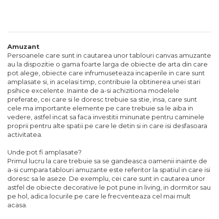
Textile Bucatarie
Fete de masa
Prosoape si lavete
Amuzant
Perne sezut
Persoanele care sunt in cautarea unor tablouri canvas amuzante
au la dispozitie o gama foarte larga de obiecte de arta din care
pot alege, obiecte care infrumuseteaza incaperile in care sunt
amplasate si, in acelasi timp, contribuie la obtinerea unei stari
psihice excelente. Inainte de a-si achizitiona modelele
preferate, cei care si le doresc trebuie sa stie, insa, care sunt
cele ma importante elemente pe care trebuie sa le aiba in
vedere, astfel incat sa faca investitii minunate pentru caminele
proprii pentru alte spatii pe care le detin si in care isi desfasoara
activitatea.
Unde pot fi amplasate?
Primul lucru la care trebuie sa se gandeasca oamenii inainte de
a-si cumpara tablouri amuzante este referitor la spatiul in care isi
doresc sa le aseze. De exemplu, cei care sunt in cautarea unor
astfel de obiecte decorative le pot pune in living, in dormitor sau
pe hol, adica locurile pe care le frecventeaza cel mai mult
acasa.